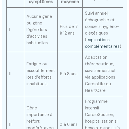
symptômes
moyenne
Suivi annuel,
Aucune gêne
échographie et
ou gêne
Plus de 7
conseils hygiéno-
I
légère lors
à 12 ans
diététiques
d’activités
(
explications
habituelles
complémentaires
)
Adaptation
Fatigue ou
thérapeutique,
essoufflement
suivi semestriel
II
6 à 8 ans
lors d’efforts
via applications
inhabituels
CardioLife ou
HeartCare
Programme
Gêne
intensif
importante à
CardioSoutien,
l’effort
hospitalisation si
III
3 à 6 ans
modéré, avec
besoin, dispositifs