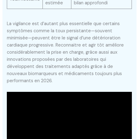
estimée
bilan approfondi
La vigilance est d’autant plus essentielle que certains
symptômes comme la toux persistante—souvent
minimisée—peuvent être le signal d’une détérioration
cardiaque progressive. Reconnaitre et agir tôt améliore
considérablement la prise en charge, grâce aussi aux
innovations proposées par des laboratoires qui
développent des traitements adaptés grâce à de
nouveaux biomarqueurs et médicaments toujours plus
performants en 2026.