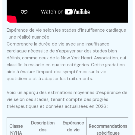
Espérance de vie selon les stades d’insuffisance cardiaque
: une réalité nuancée
Comprendre la durée de vie avec une insuffisance
cardiaque nécessite de s’appuyer sur des stades bien
définis, comme ceux de la New York Heart Association, qui
classifie la maladie en quatre catégories. Cette gradation
aide à évaluer l’impact des symptômes sur la vie
quotidienne et à adapter les traitements.
Voici un aperçu des estimations moyennes d’espérance de
vie selon ces stades, tenant compte des progrès
thérapeutiques et données actualisées en 2026 :
Description
Espérance
Classe
Recommandations
des
de vie
NYHA
spécifiques