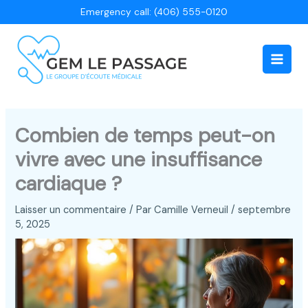
Aller
Emergency call: (406) 555-0120
au
contenu
Main
Men
Combien de temps peut-on
vivre avec une insuffisance
cardiaque ?
Laisser un commentaire
/ Par
Camille Verneuil
/
septembre
5, 2025