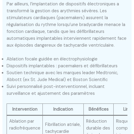
Par ailleurs, l’implantation de dispositifs électroniques a
transformé la gestion des arythmies sévères. Les
stimulateurs cardiaques (pacemakers) assurent la
régularisation du rythme lorsqu’une bradycardie menace la
fonction cardiaque, tandis que les défibrillateurs
automatiques implantables interviennent rapidement face
aux épisodes dangereux de tachycardie ventriculaire.
Ablation focale guidée en électrophysiologie
Dispositifs implantables : pacemakers et défibrillateurs
Soutien technique avec les marques leader Medtronic,
Abbott (ex St. Jude Medical) et Boston Scientific
Suivi personnalisé post-interventionnel, incluant
surveillance et ajustement des paramètres
Intervention
Indication
Bénéfices
Limit
Ablation par
Réduction
Risque d
Fibrillation atriale,
radiofréquence
durable des
complica
tachycardie