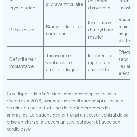
ou
épisodes
interven
supraventriculaire
cryoablation
d’arythmie
invasive
Besoins 
Restitution
Bradycardie, bloc
mainten
Pace-maker
d’un rythme
cardiaque
risque
régulier
d’infecti
Effets
Tachycardie
Intervention
Défibrillateur
secondai
ventriculaire,
rapide face
implantable
liés au c
arrêt cardiaque
aux arrêts
électriq
Ces dispositifs bénéficient des technologies les plus
récentes à 2026, assurant une meilleure adaptation aux
besoins du patient et une détection précoce des
anomalies. Le patient devient ainsi un acteur central de sa
prise en charge, à travers un suivi collaboratif avec son
cardiologue.