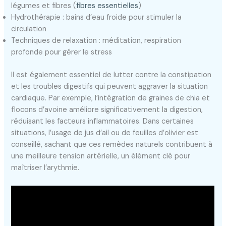
légumes et fibres (
fibres essentielles
)
Hydrothérapie : bains d’eau froide pour stimuler la
circulation
Techniques de relaxation : méditation, respiration
profonde pour gérer le stress
Il est également essentiel de lutter contre la constipation
et les troubles digestifs qui peuvent aggraver la situation
cardiaque. Par exemple, l’intégration de graines de chia et
flocons d’avoine améliore significativement la digestion,
réduisant les facteurs inflammatoires. Dans certaines
situations, l’usage de jus d’ail ou de feuilles d’olivier est
conseillé, sachant que ces remèdes naturels contribuent à
une meilleure tension artérielle, un élément clé pour
maîtriser l’arythmie.