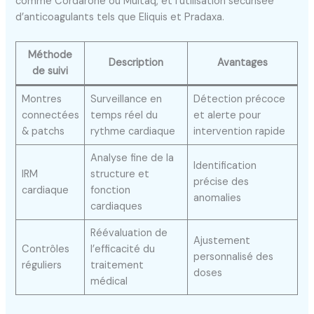
comme Cordarone ou Multaq, et l’utilisation sécurisée
d’anticoagulants tels que Eliquis et Pradaxa.
Méthode
Description
Avantages
de suivi
Montres
Surveillance en
Détection précoce
connectées
temps réel du
et alerte pour
& patchs
rythme cardiaque
intervention rapide
Analyse fine de la
Identification
IRM
structure et
précise des
cardiaque
fonction
anomalies
cardiaques
Réévaluation de
Ajustement
Contrôles
l’efficacité du
personnalisé des
réguliers
traitement
doses
médical