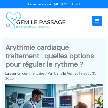
Aller
Emergency call: (406) 555-0120
au
contenu
Main
Men
Arythmie cardiaque
traitement : quelles options
pour réguler le rythme ?
Laisser un commentaire
/ Par
Camille Verneuil
/
août 31,
2025