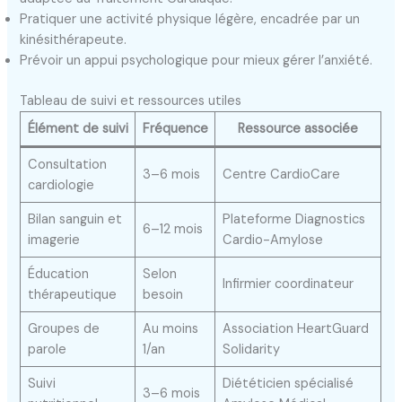
Pratiquer une activité physique légère, encadrée par un
kinésithérapeute.
Prévoir un appui psychologique pour mieux gérer l’anxiété.
Tableau de suivi et ressources utiles
Élément de suivi
Fréquence
Ressource associée
Consultation
3–6 mois
Centre CardioCare
cardiologie
Bilan sanguin et
Plateforme Diagnostics
6–12 mois
imagerie
Cardio-Amylose
Éducation
Selon
Infirmier coordinateur
thérapeutique
besoin
Groupes de
Au moins
Association HeartGuard
parole
1/an
Solidarity
Suivi
Diététicien spécialisé
3–6 mois