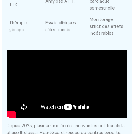
Amylose ATTR
cardiaque
TTR
semestrielle
Monitorage
Thérapie
Essais cliniques
strict des effets
génique
sélectionnés
indésirables
Depuis 2023, plusieurs molécules innovantes ont franchi la
phase III d’essai. HeartGuard, réseau de centres experts,