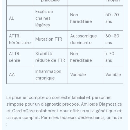
principale
moyen
Excès de
Non
50–70
AL
chaînes
héréditaire
ans
légères
ATTR
Autosomique
30–60
Mutation TTR
héréditaire
dominante
ans
ATTR
Stabilité
Non
> 70
sénile
réduite de TTR
héréditaire
ans
Inflammation
AA
Variable
Variable
chronique
La prise en compte du contexte familial et personnel
s’impose pour un diagnostic précoce. Amiloïde Diagnostics
et CardioCare collaborent pour offrir un suivi génétique et
clinique complet. Parmi les facteurs déclenchants, on note
: