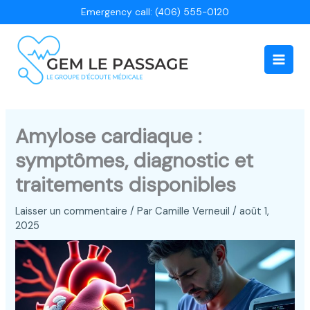
Aller
Emergency call: (406) 555-0120
au
contenu
Main
Men
Amylose cardiaque :
symptômes, diagnostic et
traitements disponibles
Laisser un commentaire
/ Par
Camille Verneuil
/
août 1,
2025