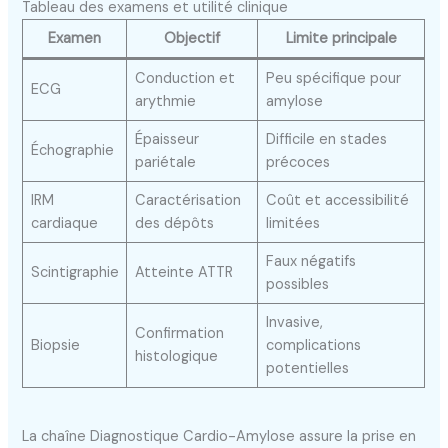
Tableau des examens et utilité clinique
Examen
Objectif
Limite principale
Conduction et
Peu spécifique pour
ECG
arythmie
amylose
Épaisseur
Difficile en stades
Échographie
pariétale
précoces
IRM
Caractérisation
Coût et accessibilité
cardiaque
des dépôts
limitées
Faux négatifs
Scintigraphie
Atteinte ATTR
possibles
Invasive,
Confirmation
Biopsie
complications
histologique
potentielles
La chaîne Diagnostique Cardio-Amylose assure la prise en