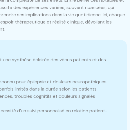
le la complexité de ses effets. Entre bénéfices notables et
scite des expériences variées, souvent nuancées, qui
endre ses implications dans la vie quotidienne. Ici, chaque
espoir thérapeutique et réalité clinique, dévoilant les
nt.
nt une synthèse éclairée des vécus patients et des
econnu pour épilepsie et douleurs neuropathiques
parfois limités dans la durée selon les patients
ces, troubles cognitifs et douleurs signalés
cessité d’un suivi personnalisé en relation patient-