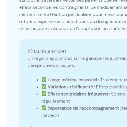
surtout à travers les vécus des patients que se révè
effets secondaires contraignants, ce médicament su
méritent une attention particulière pour mieux compr
retour d’expérience s’inscrit dans un dialogue entre 
chemins parfois sinueux de l’adaptation au traiteme
L’article en bref
Un regard approfondi sur la gabapentine, offra
perspectives cliniques.
Usage médical essentiel :
Traitement r
Variations d’efficacité :
Effets positifs 
Effets secondaires fréquents :
Somnolen
régulièrement
Importance de l’accompagnement :
Né
médecin