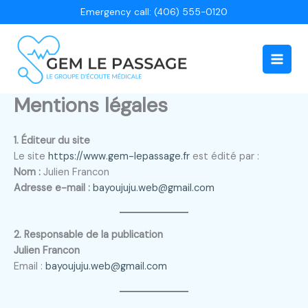
Aller
Emergency call: (406) 555-0120
au
contenu
Main
Men
Mentions légales
1. Éditeur du site
Le site
https://www.gem-lepassage.fr
est édité par :
Nom :
Julien Francon
Adresse e-mail :
bayoujuju.web@gmail.com
2. Responsable de la publication
Julien Francon
Email :
bayoujuju.web@gmail.com