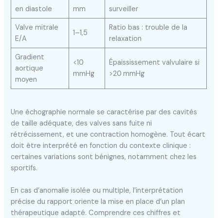
en diastole
mm
surveiller
Valve mitrale
Ratio bas : trouble de la
1–1,5
E/A
relaxation
Gradient
<10
Épaississement valvulaire si
aortique
mmHg
>20 mmHg
moyen
Une échographie normale se caractérise par des cavités
de taille adéquate, des valves sans fuite ni
rétrécissement, et une contraction homogène. Tout écart
doit être interprété en fonction du contexte clinique :
certaines variations sont bénignes, notamment chez les
sportifs.
En cas d’anomalie isolée ou multiple, l’interprétation
précise du rapport oriente la mise en place d’un plan
thérapeutique adapté. Comprendre ces chiffres et