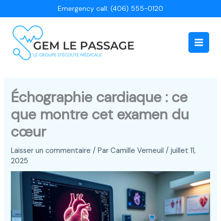
Aller
Emergency call: (406) 555-0120
au
contenu
Main
Men
Échographie cardiaque : ce
que montre cet examen du
cœur
Laisser un commentaire
/ Par
Camille Verneuil
/
juillet 11,
2025