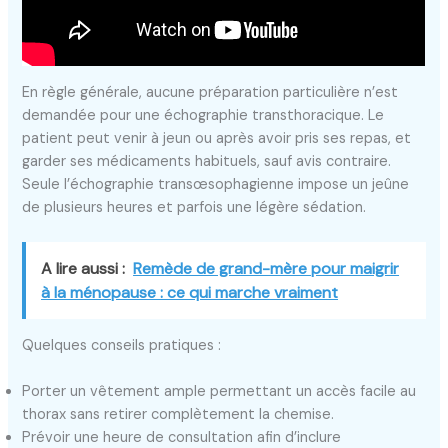
En règle générale, aucune préparation particulière n’est
demandée pour une échographie transthoracique. Le
patient peut venir à jeun ou après avoir pris ses repas, et
garder ses médicaments habituels, sauf avis contraire.
Seule l’échographie transœsophagienne impose un jeûne
de plusieurs heures et parfois une légère sédation.
A lire aussi :
Remède de grand-mère pour maigrir
à la ménopause : ce qui marche vraiment
Quelques conseils pratiques :
Porter un vêtement ample permettant un accès facile au
thorax sans retirer complètement la chemise.
Prévoir une heure de consultation afin d’inclure