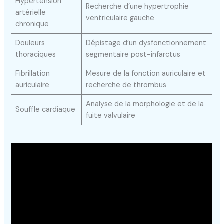
Hypertension
Recherche d’une hypertrophie
artérielle
ventriculaire gauche
chronique
Douleurs
Dépistage d’un dysfonctionnement
thoraciques
segmentaire post-infarctus
Fibrillation
Mesure de la fonction auriculaire et
auriculaire
recherche de thrombus
Analyse de la morphologie et de la
Souffle cardiaque
fuite valvulaire