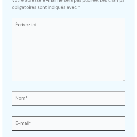
Votre adresse e-mail ne sera pas publiée.
Les champs
obligatoires sont indiqués avec
*
Écrivez
ici…
Nom*
E-
mail*