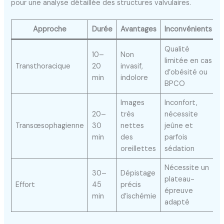
pour une analyse détaillée des structures valvulaires.
Approche
Durée
Avantages
Inconvénients
Qualité
10–
Non
limitée en cas
Transthoracique
20
invasif,
d’obésité ou
min
indolore
BPCO
Images
Inconfort,
20–
très
nécessite
Transœsophagienne
30
nettes
jeûne et
min
des
parfois
oreillettes
sédation
Nécessite un
30–
Dépistage
plateau-
Effort
45
précis
épreuve
min
d’ischémie
adapté