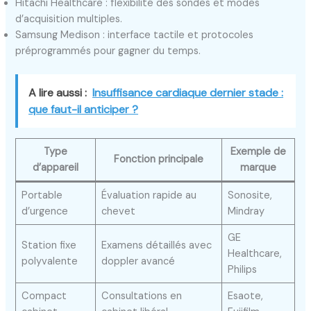
Hitachi Healthcare : flexibilité des sondes et modes
d’acquisition multiples.
Samsung Medison : interface tactile et protocoles
préprogrammés pour gagner du temps.
A lire aussi :
Insuffisance cardiaque dernier stade :
que faut-il anticiper ?
Type
Exemple de
Fonction principale
d’appareil
marque
Portable
Évaluation rapide au
Sonosite,
d’urgence
chevet
Mindray
GE
Station fixe
Examens détaillés avec
Healthcare,
polyvalente
doppler avancé
Philips
Compact
Consultations en
Esaote,