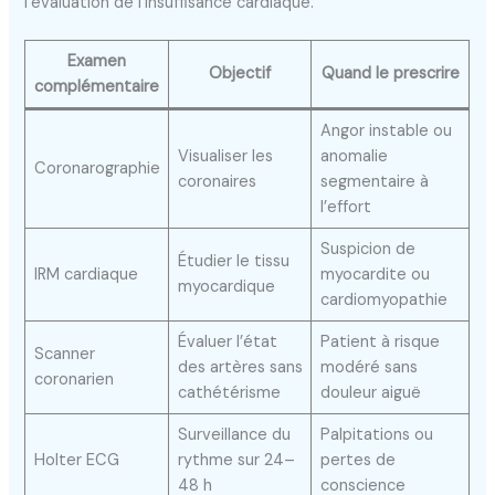
l’évaluation de l’insuffisance cardiaque.
Examen
Objectif
Quand le prescrire
complémentaire
Angor instable ou
Visualiser les
anomalie
Coronarographie
coronaires
segmentaire à
l’effort
Suspicion de
Étudier le tissu
IRM cardiaque
myocardite ou
myocardique
cardiomyopathie
Évaluer l’état
Patient à risque
Scanner
des artères sans
modéré sans
coronarien
cathétérisme
douleur aiguë
Surveillance du
Palpitations ou
Holter ECG
rythme sur 24–
pertes de
48 h
conscience