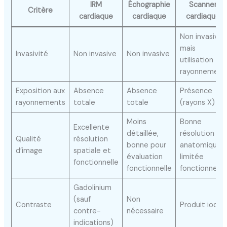
IRM
Échographie
Scanner
Critère
cardiaque
cardiaque
cardiaque
Non invasive
mais
Invasivité
Non invasive
Non invasive
utilisation
rayonnement
Exposition aux
Absence
Absence
Présence
rayonnements
totale
totale
(rayons X)
Moins
Bonne
Excellente
détaillée,
résolution
Qualité
résolution
bonne pour
anatomique,
d’image
spatiale et
évaluation
limitée
fonctionnelle
fonctionnelle
fonctionnelle
Gadolinium
(sauf
Non
Contraste
Produit iodé
contre-
nécessaire
indications)