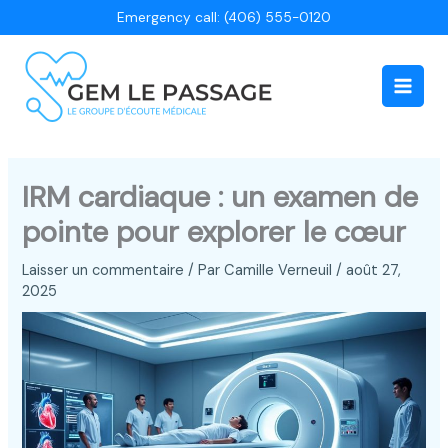
Aller
Emergency call: (406) 555-0120
au
contenu
Main
Men
IRM cardiaque : un examen de
pointe pour explorer le cœur
Laisser un commentaire
/ Par
Camille Verneuil
/
août 27,
2025