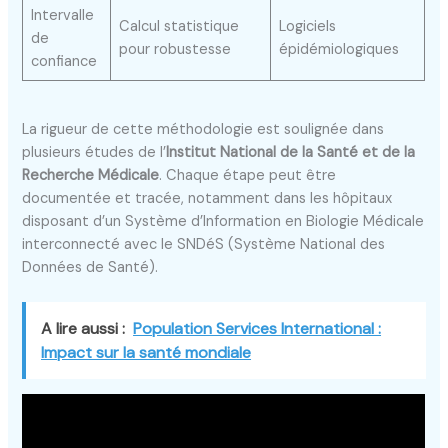
Intervalle
Calcul statistique
Logiciels
de
pour robustesse
épidémiologiques
confiance
La rigueur de cette méthodologie est soulignée dans
plusieurs études de l’
Institut National de la Santé et de la
Recherche Médicale
. Chaque étape peut être
documentée et tracée, notamment dans les hôpitaux
disposant d’un Système d’Information en Biologie Médicale
interconnecté avec le SNDéS (Système National des
Données de Santé).
A lire aussi :
Population Services International :
Impact sur la santé mondiale