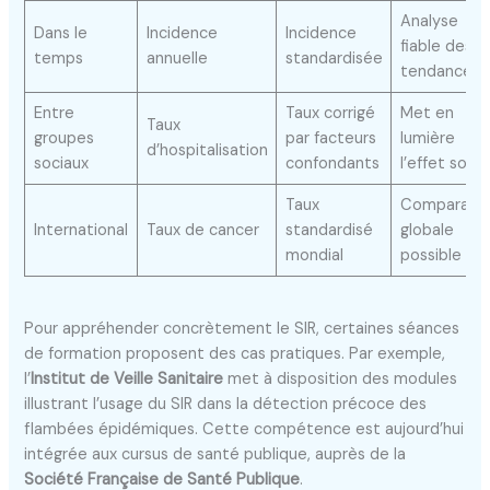
Analyse
Dans le
Incidence
Incidence
fiable des
temps
annuelle
standardisée
tendances
Entre
Taux corrigé
Met en
Taux
groupes
par facteurs
lumière
d’hospitalisation
sociaux
confondants
l’effet socia
Taux
Comparaiso
International
Taux de cancer
standardisé
globale
mondial
possible
Pour appréhender concrètement le SIR, certaines séances
de formation proposent des cas pratiques. Par exemple,
l’
Institut de Veille Sanitaire
met à disposition des modules
illustrant l’usage du SIR dans la détection précoce des
flambées épidémiques. Cette compétence est aujourd’hui
intégrée aux cursus de santé publique, auprès de la
Société Française de Santé Publique
.