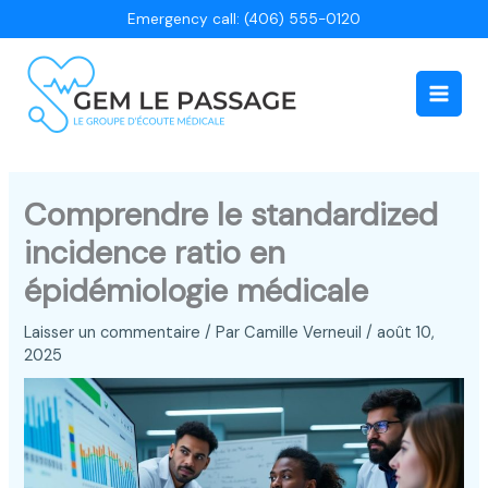
Aller
Emergency call: (406) 555-0120
au
contenu
Main
Men
Comprendre le standardized
incidence ratio en
épidémiologie médicale
Laisser un commentaire
/ Par
Camille Verneuil
/
août 10,
2025