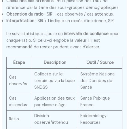
Calcul des cas attendus
: multiplication des taux de
référence par la taille des sous-groupes démographiques.
Obtention du ratio
: SIR = cas observés / cas attendus.
Interprétation
: SIR > 1 indique un excès d’incidence, SIR
Le suivi statistique ajoute un
intervalle de confiance
pour
chaque ratio. Si celui-ci englobe la valeur 1, il est
recommandé de rester prudent avant d’alerter.
Étape
Description
Outil / Source
Collecte sur le
Système National
Cas
terrain ou via la base
des Données de
observés
SNDSS
Santé
Cas
Application des taux
Santé Publique
attendus
par classe d’âge
France
Division
Epidemiology
Ratio
observé/attendu
Resources