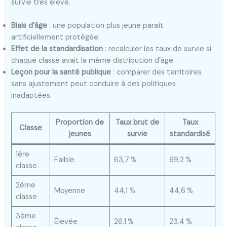
survie très élevé.
Biais d’âge
: une population plus jeune paraît
artificiellement protégée.
Effet de la standardisation
: recalculer les taux de survie si
chaque classe avait la même distribution d’âge.
Leçon pour la santé publique
: comparer des territoires
sans ajustement peut conduire à des politiques
inadaptées.
Proportion de
Taux brut de
Taux
Classe
jeunes
survie
standardisé
1ère
Faible
63,7 %
69,2 %
classe
2ème
Moyenne
44,1 %
44,6 %
classe
3ème
Élevée
26,1 %
23,4 %