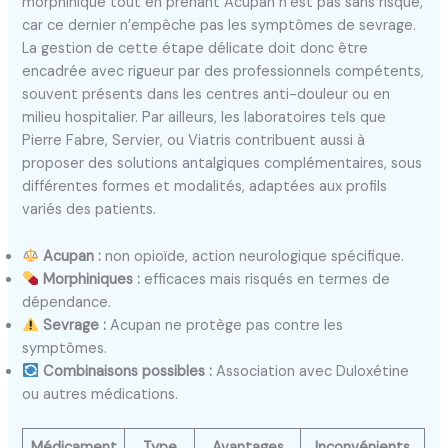
morphinique tout en prenant Acupan n’est pas sans risque,
car ce dernier n’empêche pas les symptômes de sevrage.
La gestion de cette étape délicate doit donc être
encadrée avec rigueur par des professionnels compétents,
souvent présents dans les centres anti-douleur ou en
milieu hospitalier. Par ailleurs, les laboratoires tels que
Pierre Fabre, Servier, ou Viatris contribuent aussi à
proposer des solutions antalgiques complémentaires, sous
différentes formes et modalités, adaptées aux profils
variés des patients.
Acupan :
non opioïde, action neurologique spécifique.
Morphiniques :
efficaces mais risqués en termes de
dépendance.
Sevrage :
Acupan ne protège pas contre les
symptômes.
Combinaisons possibles :
Association avec Duloxétine
ou autres médications.
Médicament
Type
Avantages
Inconvénients