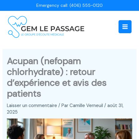
Aller
Emergency call: (406) 555-0120
au
contenu
Main
Men
Acupan (nefopam
chlorhydrate) : retour
d’expérience et avis des
patients
Laisser un commentaire
/ Par
Camille Verneuil
/
août 31,
2025