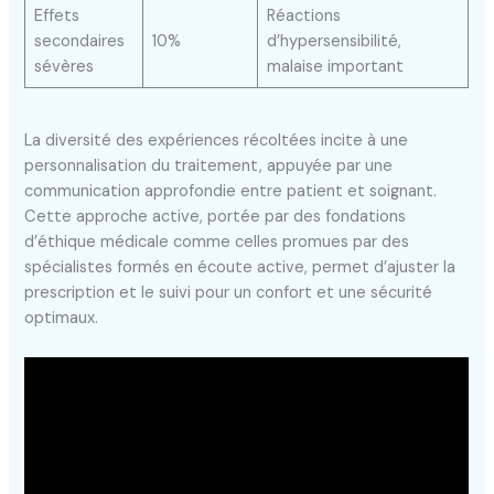
Effets
Réactions
secondaires
10%
d’hypersensibilité,
sévères
malaise important
La diversité des expériences récoltées incite à une
personnalisation du traitement, appuyée par une
communication approfondie entre patient et soignant.
Cette approche active, portée par des fondations
d’éthique médicale comme celles promues par des
spécialistes formés en écoute active, permet d’ajuster la
prescription et le suivi pour un confort et une sécurité
optimaux.