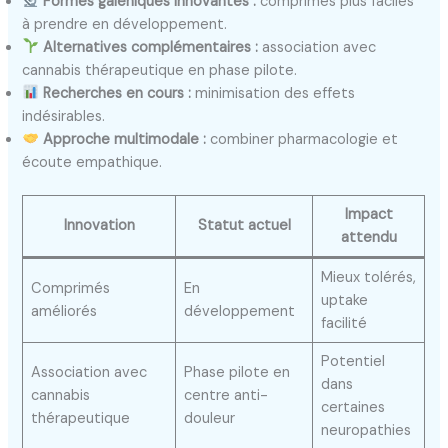
Formes galéniques innovantes :
comprimés plus faciles
à prendre en développement.
Alternatives complémentaires :
association avec
cannabis thérapeutique en phase pilote.
Recherches en cours :
minimisation des effets
indésirables.
Approche multimodale :
combiner pharmacologie et
écoute empathique.
Impact
Innovation
Statut actuel
attendu
Mieux tolérés,
Comprimés
En
uptake
améliorés
développement
facilité
Potentiel
Association avec
Phase pilote en
dans
cannabis
centre anti-
certaines
thérapeutique
douleur
neuropathies