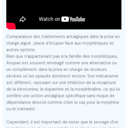
Comparaison des traitements antalgiques dans la prise en
charge aiguë : place d’Acupan face aux morphiniques et
autres options
Bien que n’appartenant pas à la famille des morphiniques,
Acupan est souvent envisagé comme une alternative ou
un complément dans la prise en charge de douleurs
sévères où les opiacés dominent encore. Son mécanisme
est différent, reposant sur une inhibition de la recapture
de la sérotonine, la dopamine et la noradrénaline, ce qui lui
confère une action antalgique spécifique sans risque de
dépendance directe comme c’est le cas pour la morphine
ou le tramadol.
Cependant, il est important de noter que le sevrage d’un