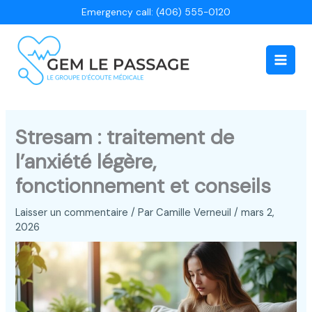
Aller
Emergency call: (406) 555-0120
au
contenu
Main
Men
Stresam : traitement de
l’anxiété légère,
fonctionnement et conseils
Laisser un commentaire
/ Par
Camille Verneuil
/
mars 2,
2026