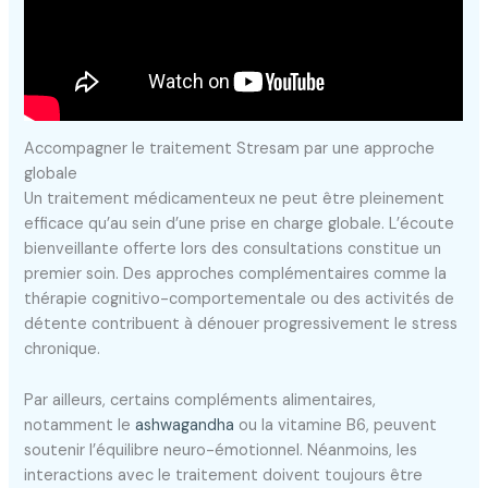
Accompagner le traitement Stresam par une approche
globale
Un traitement médicamenteux ne peut être pleinement
efficace qu’au sein d’une prise en charge globale. L’écoute
bienveillante offerte lors des consultations constitue un
premier soin. Des approches complémentaires comme la
thérapie cognitivo-comportementale ou des activités de
détente contribuent à dénouer progressivement le stress
chronique.
Par ailleurs, certains compléments alimentaires,
notamment le
ashwagandha
ou la vitamine B6, peuvent
soutenir l’équilibre neuro-émotionnel. Néanmoins, les
interactions avec le traitement doivent toujours être