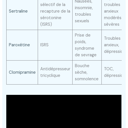
Nausées,
sélectif de la
troubles
insomnie,
Sertraline
recapture de la
anxieux
troubles
sérotonine
modérés à
sexuels
(ISRS)
sévères
Prise de
Troubles
poids,
Paroxétine
ISRS
anxieux,
syndrome
dépression
de sevrage
Bouche
Antidépresseur
TOC,
Clomipramine
sèche,
tricyclique
dépression
somnolence