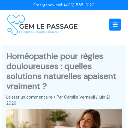
Aller
Emergency call: (406) 555-0120
au
contenu
Main
Men
Homéopathie pour règles
douloureuses : quelles
solutions naturelles apaisent
vraiment ?
Laisser un commentaire
/ Par
Camille Verneuil
/
juin 21,
2026