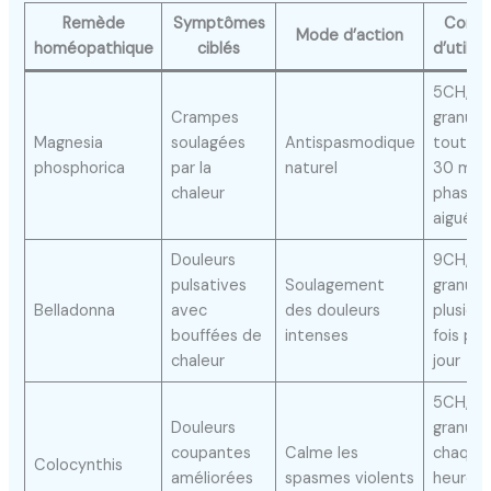
Remède
Symptômes
Conse
Mode d’action
homéopathique
ciblés
d’utilis
5CH, 3 
Crampes
granule
Magnesia
soulagées
Antispasmodique
toutes 
phosphorica
par la
naturel
30 min 
chaleur
phase
aiguë
Douleurs
9CH, 3
pulsatives
Soulagement
granule
Belladonna
avec
des douleurs
plusieur
bouffées de
intenses
fois par
chaleur
jour
5CH, 3
Douleurs
granule
coupantes
Calme les
chaque
Colocynthis
améliorées
spasmes violents
heure e