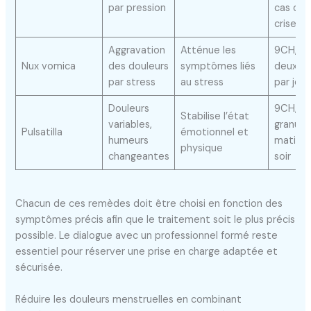
par pression
cas de
crise
Aggravation
Atténue les
9CH, pr
Nux vomica
des douleurs
symptômes liés
deux fo
par stress
au stress
par jour
Douleurs
9CH, 2 
Stabilise l’état
variables,
granule
Pulsatilla
émotionnel et
humeurs
matin e
physique
changeantes
soir
Chacun de ces remèdes doit être choisi en fonction des
symptômes précis afin que le traitement soit le plus précis
possible. Le dialogue avec un professionnel formé reste
essentiel pour réserver une prise en charge adaptée et
sécurisée.
Réduire les douleurs menstruelles en combinant