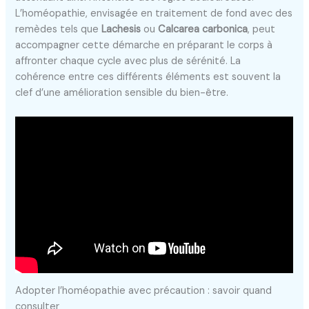
L’homéopathie, envisagée en traitement de fond avec des
remèdes tels que
Lachesis
ou
Calcarea carbonica
, peut
accompagner cette démarche en préparant le corps à
affronter chaque cycle avec plus de sérénité. La
cohérence entre ces différents éléments est souvent la
clef d’une amélioration sensible du bien-être.
Adopter l’homéopathie avec précaution : savoir quand
consulter