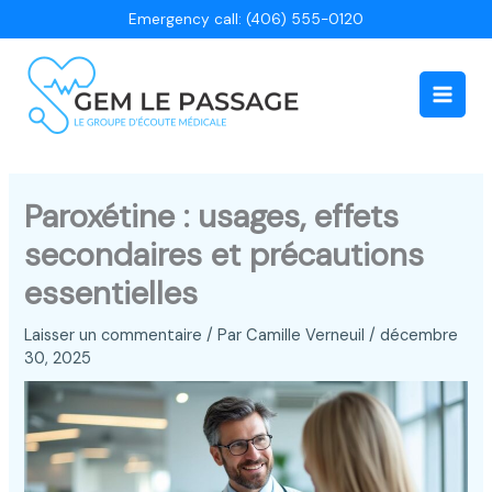
Aller
Emergency call: (406) 555-0120
au
contenu
Main
Men
Paroxétine : usages, effets
secondaires et précautions
essentielles
Laisser un commentaire
/ Par
Camille Verneuil
/
décembre
30, 2025