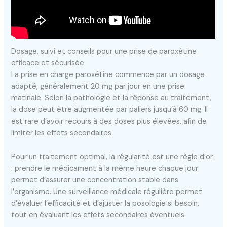
Dosage, suivi et conseils pour une prise de paroxétine
efficace et sécurisée
La prise en charge paroxétine commence par un dosage
adapté, généralement 20 mg par jour en une prise
matinale. Selon la pathologie et la réponse au traitement,
la dose peut être augmentée par paliers jusqu’à 60 mg. Il
est rare d’avoir recours à des doses plus élevées, afin de
limiter les effets secondaires.
Pour un traitement optimal, la régularité est une règle d’or
: prendre le médicament à la même heure chaque jour
permet d’assurer une concentration stable dans
l’organisme. Une surveillance médicale régulière permet
d’évaluer l’efficacité et d’ajuster la posologie si besoin,
tout en évaluant les effets secondaires éventuels.