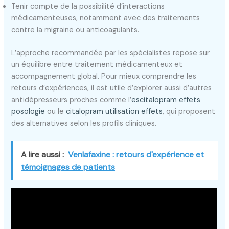
Tenir compte de la possibilité d’interactions
médicamenteuses, notamment avec des traitements
contre la migraine ou anticoagulants.
L’approche recommandée par les spécialistes repose sur
un équilibre entre traitement médicamenteux et
accompagnement global. Pour mieux comprendre les
retours d’expériences, il est utile d’explorer aussi d’autres
antidépresseurs proches comme l’
escitalopram effets
posologie
ou le
citalopram utilisation effets
, qui proposent
des alternatives selon les profils cliniques.
A lire aussi :
Venlafaxine : retours d'expérience et
témoignages de patients