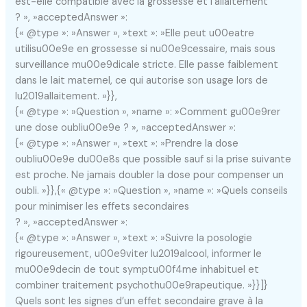
est-elle compatible avec la grossesse et l’allaitement
? », »acceptedAnswer »:
{« @type »: »Answer », »text »: »Elle peut u00eatre
utilisu00e9e en grossesse si nu00e9cessaire, mais sous
surveillance mu00e9dicale stricte. Elle passe faiblement
dans le lait maternel, ce qui autorise son usage lors de
lu2019allaitement. »}},
{« @type »: »Question », »name »: »Comment gu00e9rer
une dose oubliu00e9e ? », »acceptedAnswer »:
{« @type »: »Answer », »text »: »Prendre la dose
oubliu00e9e du00e8s que possible sauf si la prise suivante
est proche. Ne jamais doubler la dose pour compenser un
oubli. »}},{« @type »: »Question », »name »: »Quels conseils
pour minimiser les effets secondaires
? », »acceptedAnswer »:
{« @type »: »Answer », »text »: »Suivre la posologie
rigoureusement, u00e9viter lu2019alcool, informer le
mu00e9decin de tout symptu00f4me inhabituel et
combiner traitement psychothu00e9rapeutique. »}}]}
Quels sont les signes d’un effet secondaire grave à la