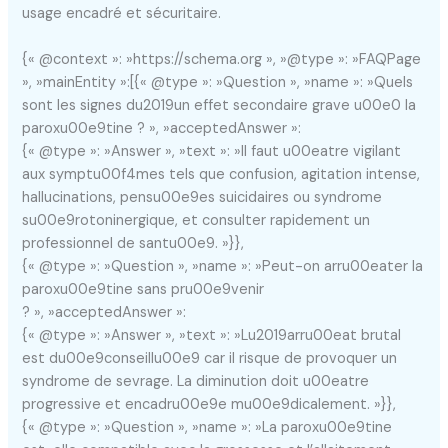
usage encadré et sécuritaire.
{« @context »: »https://schema.org », »@type »: »FAQPage
», »mainEntity »:[{« @type »: »Question », »name »: »Quels
sont les signes du2019un effet secondaire grave u00e0 la
paroxu00e9tine ? », »acceptedAnswer »:
{« @type »: »Answer », »text »: »Il faut u00eatre vigilant
aux symptu00f4mes tels que confusion, agitation intense,
hallucinations, pensu00e9es suicidaires ou syndrome
su00e9rotoninergique, et consulter rapidement un
professionnel de santu00e9. »}},
{« @type »: »Question », »name »: »Peut-on arru00eater la
paroxu00e9tine sans pru00e9venir
? », »acceptedAnswer »:
{« @type »: »Answer », »text »: »Lu2019arru00eat brutal
est du00e9conseillu00e9 car il risque de provoquer un
syndrome de sevrage. La diminution doit u00eatre
progressive et encadru00e9e mu00e9dicalement. »}},
{« @type »: »Question », »name »: »La paroxu00e9tine