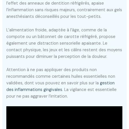
l’effet des anneaux de dentition réfrigérés, apaise
l’inflammation sans risques majeurs, contrairement aux gels
anesthésiants déconseillés pour les tout-petits.
L’alimentation froide, adaptée à l’âge, comme de la
compote ou un bâtonnet de carotte réfrigéré, propose
également une distraction sensorielle apaisante. Le
contact physique, les jeux et les câlins restent des moyens
puissants pour diminuer la perception de la douleur.
Attention à ne pas appliquer des produits non
recommandés comme certaines huiles essentielles non
validées, dont vous pouvez en savoir plus sur la
gestion
des inflammations gingivales
. La vigilance est essentielle
pour ne pas aggraver l’irritation.