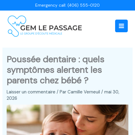
Aller
Emergency call: (406) 555-0120
au
contenu
Main
Men
Poussée dentaire : quels
symptômes alertent les
parents chez bébé ?
Laisser un commentaire
/ Par
Camille Verneuil
/
mai 30,
2026