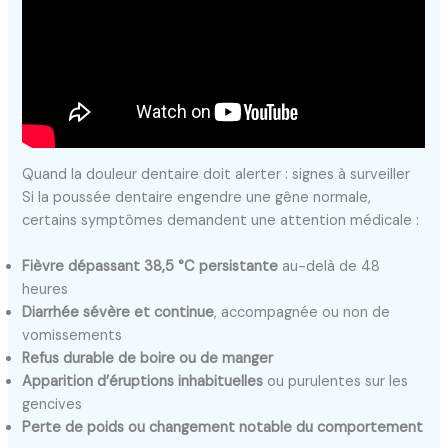
Quand la douleur dentaire doit alerter : signes à surveiller
Si la poussée dentaire engendre une gêne normale,
certains symptômes demandent une attention médicale :
Fièvre dépassant 38,5 °C persistante
au-delà de 48
heures
Diarrhée sévère et continue
, accompagnée ou non de
vomissements
Refus durable de boire ou de manger
Apparition d’éruptions inhabituelles
ou purulentes sur les
gencives
Perte de poids ou changement notable du comportement