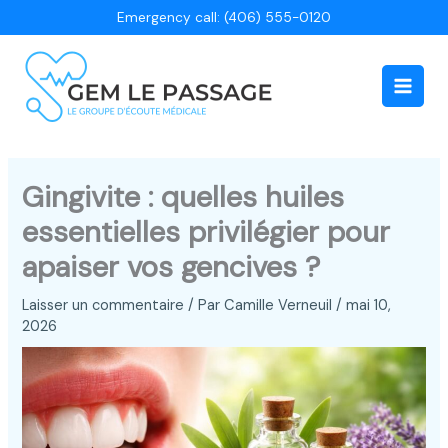
Aller
Emergency call: (406) 555-0120
au
contenu
Main
Men
Gingivite : quelles huiles
essentielles privilégier pour
apaiser vos gencives ?
Laisser un commentaire
/ Par
Camille Verneuil
/
mai 10,
2026