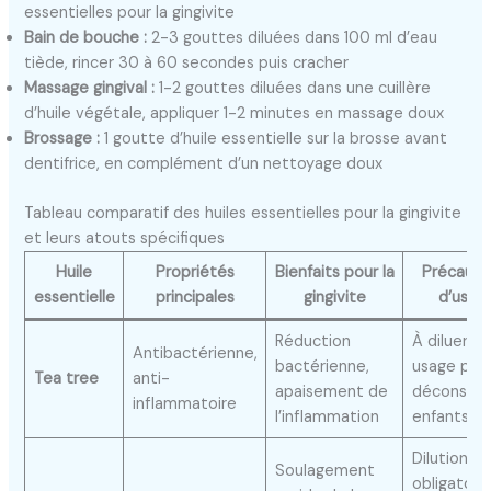
essentielles pour la gingivite
Bain de bouche :
2-3 gouttes diluées dans 100 ml d’eau
tiède, rincer 30 à 60 secondes puis cracher
Massage gingival :
1-2 gouttes diluées dans une cuillère
d’huile végétale, appliquer 1-2 minutes en massage doux
Brossage :
1 goutte d’huile essentielle sur la brosse avant
dentifrice, en complément d’un nettoyage doux
Tableau comparatif des huiles essentielles pour la gingivite
et leurs atouts spécifiques
Huile
Propriétés
Bienfaits pour la
Précauti
essentielle
principales
gingivite
d’usag
Réduction
À diluer, é
Antibactérienne,
bactérienne,
usage pur,
Tea tree
anti-
apaisement de
déconseill
inflammatoire
l’inflammation
enfants <6
Dilution
Soulagement
obligatoire