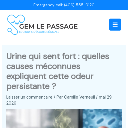
Aller
Emergency call: (406) 555-0120
au
contenu
Main
Men
Urine qui sent fort : quelles
causes méconnues
expliquent cette odeur
persistante ?
Laisser un commentaire
/ Par
Camille Verneuil
/
mai 29,
2026