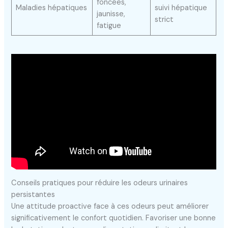
foncées,
Maladies hépatiques
suivi hépatique
jaunisse,
strict
fatigue
Conseils pratiques pour réduire les odeurs urinaires
persistantes
Une attitude proactive face à ces odeurs peut améliorer
significativement le confort quotidien. Favoriser une bonne