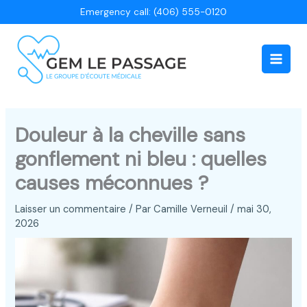
Aller
Emergency call: (406) 555-0120
au
contenu
Main
Men
Douleur à la cheville sans
gonflement ni bleu : quelles
causes méconnues ?
Laisser un commentaire
/ Par
Camille Verneuil
/
mai 30,
2026