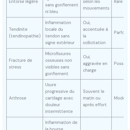
Entorse légère
selon les
Rare
sans gonflement
mouvements
ni bleu
Inflammation
Oui,
Tendinite
locale du
accentuée à
Parfois
(tendinopathie)
tendon sans
la
signe extérieur
sollicitation
Microfissures
Oui,
Fracture de
osseuses non
aggravée en
Possibl
stress
visibles sans
charge
gonflement
Usure
progressive du
Souvent le
Arthrose
cartilage avec
matin ou
Modéré
douleur
après effort
intermittente
Inflammation de
la bourse