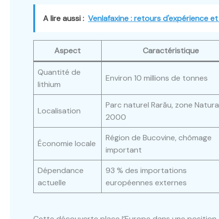
A lire aussi :
Venlafaxine : retours d'expérience e
Aspect
Caractéristique
Quantité de
Environ 10 millions de tonnes
lithium
Parc naturel Rarău, zone Natura
Localisation
2000
Région de Bucovine, chômage
Économie locale
important
Dépendance
93 % des importations
actuelle
européennes externes
Cette découverte place l’Europe dans une position d