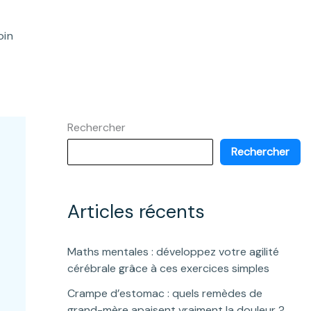
oin
Rechercher
Rechercher
Articles récents
Maths mentales : développez votre agilité
cérébrale grâce à ces exercices simples
Crampe d’estomac : quels remèdes de
grand-mère apaisent vraiment la douleur ?