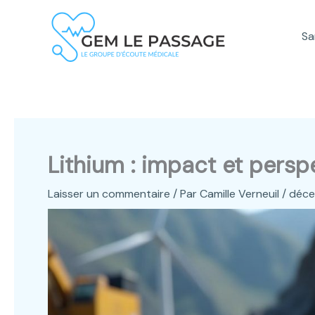
Aller
au
Sa
contenu
Lithium : impact et persp
Laisser un commentaire
/ Par
Camille Verneuil
/
déce