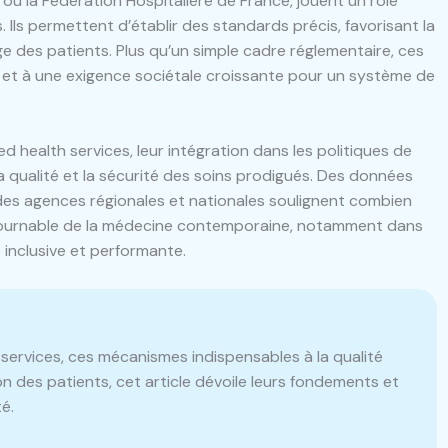
ou la Fédération Hospitalière de France, jouent un rôle
 Ils permettent d’établir des standards précis, favorisant la
arge des patients. Plus qu’un simple cadre réglementaire, ces
 et à une exigence sociétale croissante pour un système de
d health services, leur intégration dans les politiques de
la qualité et la sécurité des soins prodigués. Des données
s des agences régionales et nationales soulignent combien
ntournable de la médecine contemporaine, notamment dans
 inclusive et performante.
services, ces mécanismes indispensables à la qualité
on des patients, cet article dévoile leurs fondements et
é.