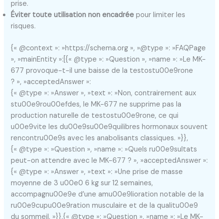
prise.
Éviter toute utilisation non encadrée
pour limiter les
risques.
{« @context »: »https://schema.org », »@type »: »FAQPage
», »mainEntity »:[{« @type »: »Question », »name »: »Le MK-
677 provoque-t-il une baisse de la testostu00e9rone
? », »acceptedAnswer »:
{« @type »: »Answer », »text »: »Non, contrairement aux
stu00e9rou00efdes, le MK-677 ne supprime pas la
production naturelle de testostu00e9rone, ce qui
u00e9vite les du00e9su00e9quilibres hormonaux souvent
rencontru00e9s avec les anabolisants classiques. »}},
{« @type »: »Question », »name »: »Quels ru00e9sultats
peut-on attendre avec le MK-677 ? », »acceptedAnswer »:
{« @type »: »Answer », »text »: »Une prise de masse
moyenne de 3 u00e0 6 kg sur 12 semaines,
accompagnu00e9e d’une amu00e9lioration notable de la
ru00e9cupu00e9ration musculaire et de la qualitu00e9
du sommeil. »}},{« @type »: »Question », »name »: »Le MK-