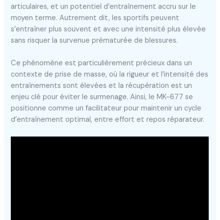
articulaires, et un potentiel d’entraînement accru sur le
moyen terme. Autrement dit, les sportifs peuvent
s’entraîner plus souvent et avec une intensité plus élevée
sans risquer la survenue prématurée de blessures.
Ce phénomène est particulièrement précieux dans un
contexte de prise de masse, où la rigueur et l’intensité des
entraînements sont élevées et la récupération est un
enjeu clé pour éviter le surmenage. Ainsi, le MK-677 se
positionne comme un facilitateur pour maintenir un cycle
d’entraînement optimal, entre effort et repos réparateur.