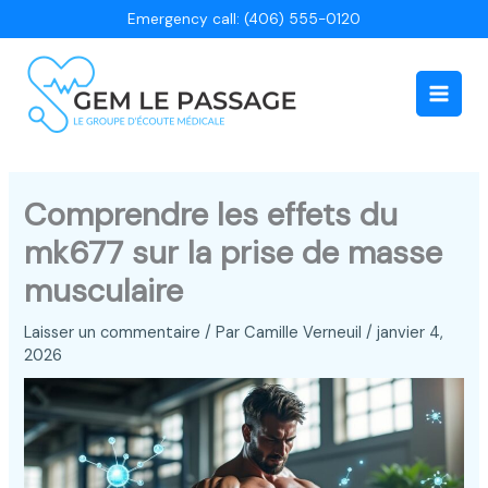
Aller
Emergency call: (406) 555-0120
au
contenu
Main
Men
Comprendre les effets du
mk677 sur la prise de masse
musculaire
Laisser un commentaire
/ Par
Camille Verneuil
/
janvier 4,
2026