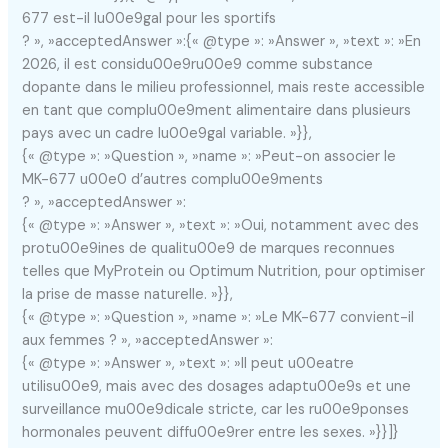
677 est-il lu00e9gal pour les sportifs
? », »acceptedAnswer »:{« @type »: »Answer », »text »: »En
2026, il est considu00e9ru00e9 comme substance
dopante dans le milieu professionnel, mais reste accessible
en tant que complu00e9ment alimentaire dans plusieurs
pays avec un cadre lu00e9gal variable. »}},
{« @type »: »Question », »name »: »Peut-on associer le
MK-677 u00e0 d’autres complu00e9ments
? », »acceptedAnswer »:
{« @type »: »Answer », »text »: »Oui, notamment avec des
protu00e9ines de qualitu00e9 de marques reconnues
telles que MyProtein ou Optimum Nutrition, pour optimiser
la prise de masse naturelle. »}},
{« @type »: »Question », »name »: »Le MK-677 convient-il
aux femmes ? », »acceptedAnswer »:
{« @type »: »Answer », »text »: »Il peut u00eatre
utilisu00e9, mais avec des dosages adaptu00e9s et une
surveillance mu00e9dicale stricte, car les ru00e9ponses
hormonales peuvent diffu00e9rer entre les sexes. »}}]}