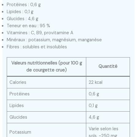
Protéines : 0,6 g
Lipides : 0,1 g
Glucides : 4,6 g
Teneur en eau : 95 %
Vitamines : C, B9, provitamine A
Minéraux : potassium, magnésium, manganèse
Fibres : solubles et insolubles
Valeurs nutritionnelles (pour 100 g
Quantité
de courgette crue)
Calories
22 kcal
Protéines
0,6 g
Lipides
0,1 g
Glucides
4,6 g
Varie selon les
Potassium
sols, ~250 mg