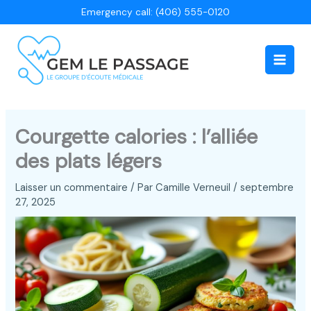
Aller
Emergency call: (406) 555-0120
au
contenu
Main
Men
Courgette calories : l’alliée
des plats légers
Laisser un commentaire
/ Par
Camille Verneuil
/
septembre
27, 2025