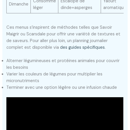
Consommé
Escalope de
Yaourt
Dimanche
léger
dinde+asperges
aromatique
Ces menus s’inspirent de méthodes telles que Savoir
Maigrir ou Scarsdale pour offrir une variété de textures et
de saveurs. Pour aller plus loin, un planning journalier
complet est disponible via
des guides spécifiques
.
Alterner légumineuses et protéines animales pour couvrir
les besoins
Varier les couleurs de légumes pour multiplier les
micronutriments
Terminer avec une option légère ou une infusion chaude