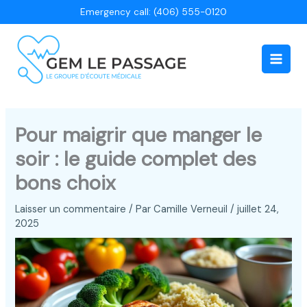
Aller
Emergency call: (406) 555-0120
au
contenu
Main
Men
Pour maigrir que manger le
soir : le guide complet des
bons choix
Laisser un commentaire
/ Par
Camille Verneuil
/
juillet 24,
2025