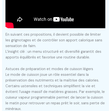
En suivant ces propositions, il devient possible de limiter
les grignotages et de contrôler son apport calorique sans
sensation de faim.
L’insight clé : un menu structuré et diversifié garantit des
apports équilibrés et favorise une routine durable.
Astuces de préparation et modes de cuisson légers
Le mode de cuisson joue un rôle essentiel dans la
préservation des nutriments et la maîtrise des calories.
Certains ustensiles et techniques simplifient la vie et
évitent l’usage massif de matières grasses. Par exemple, le
cuiseur vapeur programmable permet de lancer la cuisson
le matin pour retrouver un repas prêt le soir, sans perte de
minéraux.