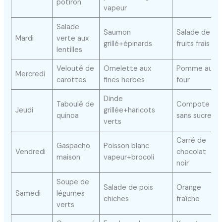
potiron
vapeur
Salade
Saumon
Salade de
Mardi
verte aux
grillé+épinards
fruits frais
lentilles
Velouté de
Omelette aux
Pomme au
Mercredi
carottes
fines herbes
four
Dinde
Taboulé de
Compote
Jeudi
grillée+haricots
quinoa
sans sucre
verts
Carré de
Gaspacho
Poisson blanc
Vendredi
chocolat
maison
vapeur+brocoli
noir
Soupe de
Salade de pois
Orange
Samedi
légumes
chiches
fraîche
verts