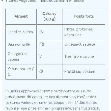
Tisanes végétales : menthe, camomille, fenouil
Calories
Aliment
Points forts
(100 g)
Fibres, protéines
Lentilles cuites
116
végétales
Saumon grillé
142
Oméga-3, satiété
Courgettes
17
Très faible calorie
vapeur
Yaourt nature 0
48
Protéines, calcium
%
Plusieurs approches comme NutriSystem ou Fruity
préconisent de combiner ces aliments pour créer des
textures variées et un effet coupe-faim. L’idée est de
favoriser une prise en main progressive, sans frustration.