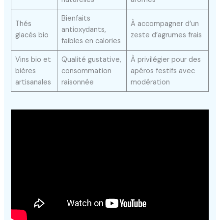
Bienfaits
Thés
À accompagner d’un
antioxydants,
glacés bio
zeste d’agrumes frais
faibles en calories
Vins bio et
Qualité gustative,
À privilégier pour des
bières
consommation
apéros festifs avec
artisanales
raisonnée
modération