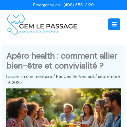
Aller
Emergency call: (406) 555-0120
au
contenu
Main
Men
Apéro health : comment allier
bien-être et convivialité ?
Laisser un commentaire
/ Par
Camille Verneuil
/
septembre
19, 2025