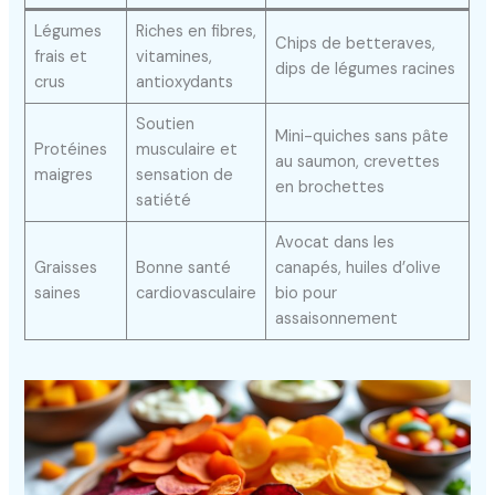
Légumes
Riches en fibres,
Chips de betteraves,
frais et
vitamines,
dips de légumes racines
crus
antioxydants
Soutien
Mini-quiches sans pâte
Protéines
musculaire et
au saumon, crevettes
maigres
sensation de
en brochettes
satiété
Avocat dans les
Graisses
Bonne santé
canapés, huiles d’olive
saines
cardiovasculaire
bio pour
assaisonnement