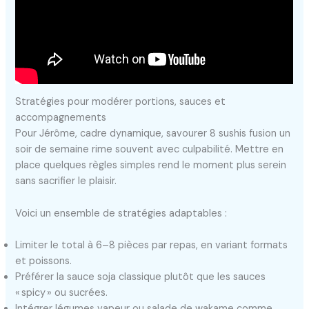
Stratégies pour modérer portions, sauces et
accompagnements
Pour Jérôme, cadre dynamique, savourer 8 sushis fusion un
soir de semaine rime souvent avec culpabilité. Mettre en
place quelques règles simples rend le moment plus serein
sans sacrifier le plaisir.
Voici un ensemble de stratégies adaptables :
Limiter le total à 6–8 pièces par repas, en variant formats
et poissons.
Préférer la sauce soja classique plutôt que les sauces
« spicy » ou sucrées.
Intégrer légumes vapeur ou salade de wakame comme