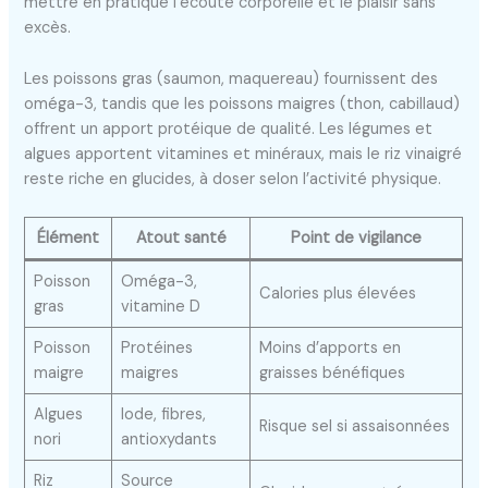
mettre en pratique l’écoute corporelle et le plaisir sans
excès.
Les poissons gras (saumon, maquereau) fournissent des
oméga-3, tandis que les poissons maigres (thon, cabillaud)
offrent un apport protéique de qualité. Les légumes et
algues apportent vitamines et minéraux, mais le riz vinaigré
reste riche en glucides, à doser selon l’activité physique.
Élément
Atout santé
Point de vigilance
Poisson
Oméga-3,
Calories plus élevées
gras
vitamine D
Poisson
Protéines
Moins d’apports en
maigre
maigres
graisses bénéfiques
Algues
Iode, fibres,
Risque sel si assaisonnées
nori
antioxydants
Riz
Source