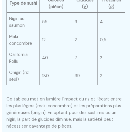
Calories
Glucides
Protéines
Type de sushi
(pièce)
(g)
(g)
Nigiri au
55
9
4
saumon
Maki
12
2
0,5
concombre
California
40
7
2
Rolls
Onigiri (riz
180
39
3
seul)
Ce tableau met en lumière l’impact du riz et l’écart entre
les plus légers (maki concombre) et les préparations plus
généreuses (onigiri). En optant pour des sashimis ou un
nigiri, la part de glucides diminue, mais la satiété peut
nécessiter davantage de pièces.