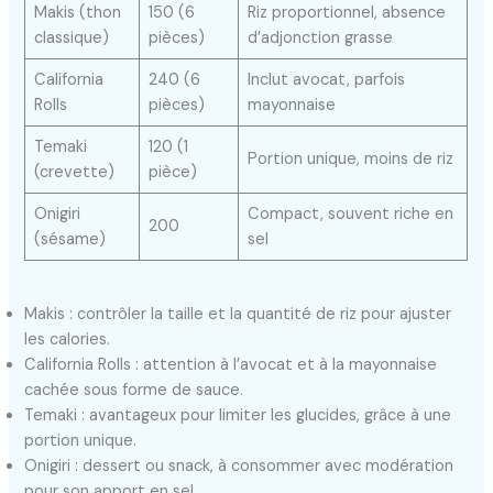
Makis (thon
150 (6
Riz proportionnel, absence
classique)
pièces)
d’adjonction grasse
California
240 (6
Inclut avocat, parfois
Rolls
pièces)
mayonnaise
Temaki
120 (1
Portion unique, moins de riz
(crevette)
pièce)
Onigiri
Compact, souvent riche en
200
(sésame)
sel
Makis : contrôler la taille et la quantité de riz pour ajuster
les calories.
California Rolls : attention à l’avocat et à la mayonnaise
cachée sous forme de sauce.
Temaki : avantageux pour limiter les glucides, grâce à une
portion unique.
Onigiri : dessert ou snack, à consommer avec modération
pour son apport en sel.