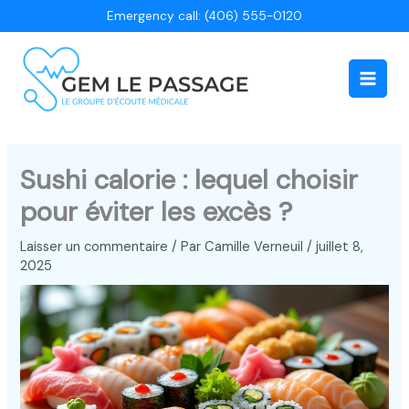
Aller
Emergency call: (406) 555-0120
au
contenu
Main
Men
Sushi calorie : lequel choisir
pour éviter les excès ?
Laisser un commentaire
/ Par
Camille Verneuil
/
juillet 8,
2025