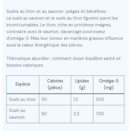
Sushis au thon et au saumon : pièges et bénéfices
Le sushi au saumon et le sushi au thon figurent parmi les
incontournables. Le thon, riche en protéines maigres,
contraste avec le saumon, davantage pourvoyeur
d’oméga-3. Mais leur teneur en matières grasses influence
aussi la valeur énergétique des pièces.
Thématique abordée : comment doser équilibre santé et
besoins caloriques.
Calories
Lipides
Oméga-3
Espèce
(pièce)
(g)
(mg)
Sushi au thon
50
1,5
300
Sushi au
60
3,5
700
saumon