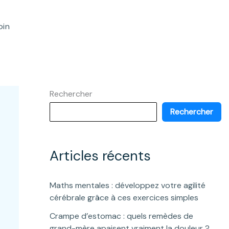
oin
Rechercher
Rechercher
Articles récents
Maths mentales : développez votre agilité
cérébrale grâce à ces exercices simples
Crampe d’estomac : quels remèdes de
grand-mère apaisent vraiment la douleur ?