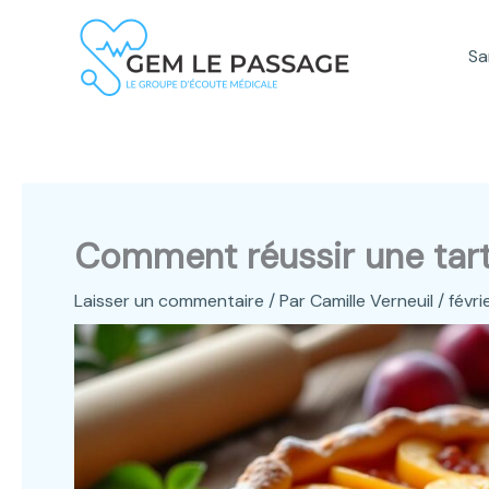
Aller
au
Sa
contenu
Comment réussir une tart
Laisser un commentaire
/ Par
Camille Verneuil
/
févri