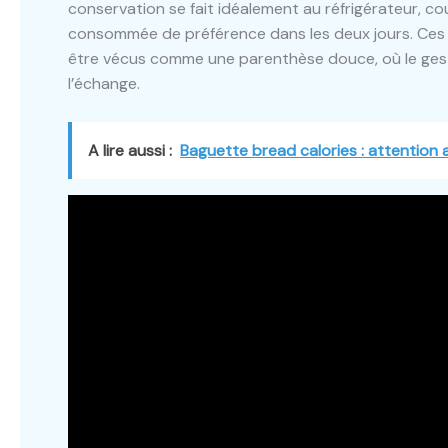
conservation se fait idéalement au réfrigérateur, cou
consommée de préférence dans les deux jours. Ces 
être vécus comme une parenthèse douce, où le geste
l’échange.
A lire aussi :
Baguette bread calories : attention 