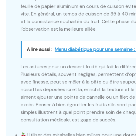
feuille de papier aluminium en cours de cuisson évi
vite. En général, un temps de cuisson de 35 à 40 minu
et la consistance souhaitée du fruit. Cette phase ill
l’observation est la meilleure alliée.
A lire aussi :
Menu diabétique pour une semaine : 
Les astuces pour un dessert fruité qui fait la différe
Plusieurs détails, souvent négligés, permettent d’opt
avec finesse, peut se mêler à la pâte ou être saupoud
noisettes déposées ici et là, enrichit la texture et l
aiment ajouter une pointe de cannelle ou un filet de 
excès. Penser à bien égoutter les fruits s’ils sont 
simples illustrent à quel point prendre soin de ch
consultation médicale, est gage de succès.
Utiliser des mirabelles bien mûres pour une douce