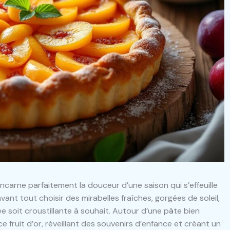
 incarne parfaitement la douceur d’une saison qui s’effeuille
vant tout choisir des mirabelles fraîches, gorgées de soleil,
ée soit croustillante à souhait. Autour d’une pâte bien
 fruit d’or, réveillant des souvenirs d’enfance et créant un