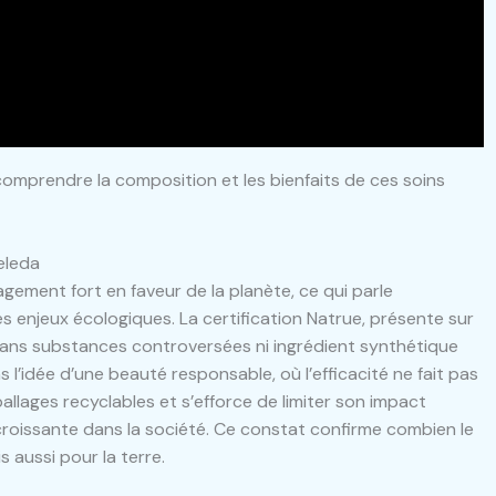
mprendre la composition et les bienfaits de ces soins
eleda
ment fort en faveur de la planète, ce qui parle
enjeux écologiques. La certification Natrue, présente sur
 sans substances controversées ni ingrédient synthétique
 l’idée d’une beauté responsable, où l’efficacité ne fait pas
allages recyclables et s’efforce de limiter son impact
roissante dans la société. Ce constat confirme combien le
 aussi pour la terre.