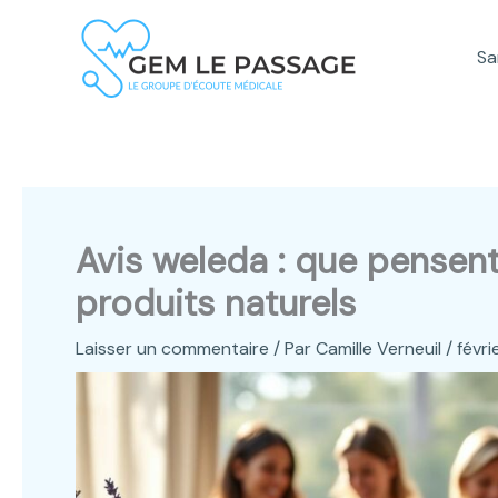
Aller
au
Sa
contenu
Avis weleda : que pensent
produits naturels
Laisser un commentaire
/ Par
Camille Verneuil
/
févri