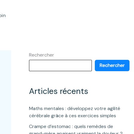
oin
Rechercher
Rechercher
Articles récents
Maths mentales : développez votre agilité
cérébrale grâce à ces exercices simples
Crampe d’estomac : quels remèdes de
grand-mère apaisent vraiment la douleur ?