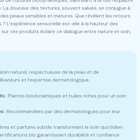
s de cultures biodynamiques, valorisant à la fois l’équilibre
 La douceur des textures, souvent saluée, se conjugue à
s des peaux sensibles et matures. Que révèlent les retours
s ? L’expérience sensorielle est-elle à la hauteur des
ur ces produits éclaire ce dialogue entre nature et soin,
in naturel, respectueuse de la peau et de
ilisateurs et l’expertise dermatologique.
s :
Plantes biodynamiques et huiles riches pour un soin
s :
Recommandées par des dermatologues pour leur
ères et parfums subtils transformant le soin quotidien
rtifications bio garantissant durabilité et confiance