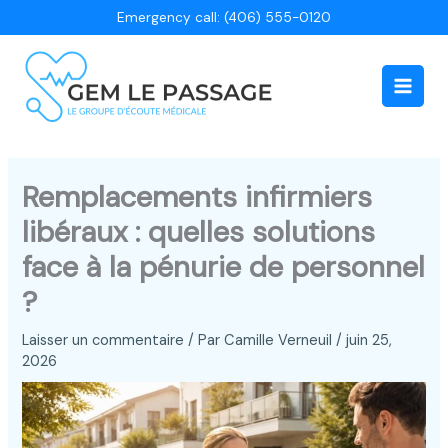
Aller
Emergency call: (406) 555-0120
au
contenu
Main
Men
Remplacements infirmiers
libéraux : quelles solutions
face à la pénurie de personnel
?
Laisser un commentaire
/ Par
Camille Verneuil
/
juin 25,
2026