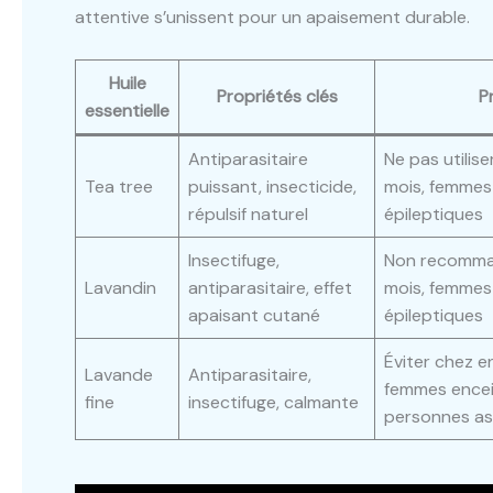
attentive s’unissent pour un apaisement durable.
Huile
Propriétés clés
P
essentielle
Antiparasitaire
Ne pas utilis
Tea tree
puissant, insecticide,
mois, femmes 
répulsif naturel
épileptiques
Insectifuge,
Non recomman
Lavandin
antiparasitaire, effet
mois, femmes 
apaisant cutané
épileptiques
Éviter chez e
Lavande
Antiparasitaire,
femmes encei
fine
insectifuge, calmante
personnes a