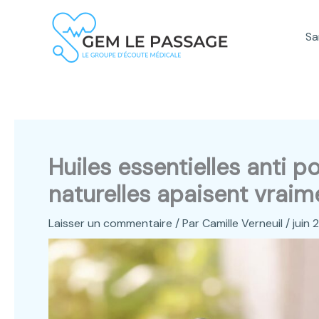
Aller
au
Sa
contenu
Huiles essentielles anti p
naturelles apaisent vraime
Laisser un commentaire
/ Par
Camille Verneuil
/
juin 