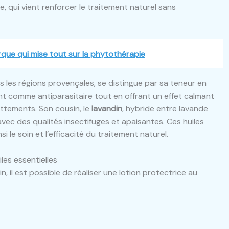
, qui vient renforcer le traitement naturel sans
que qui mise tout sur la phytothérapie
ans les régions provençales, se distingue par sa teneur en
nt comme antiparasitaire tout en offrant un effet calmant
attements. Son cousin, le
lavandin
, hybride entre lavande
 avec des qualités insectifuges et apaisantes. Ces huiles
le soin et l’efficacité du traitement naturel.
les essentielles
oin, il est possible de réaliser une lotion protectrice au