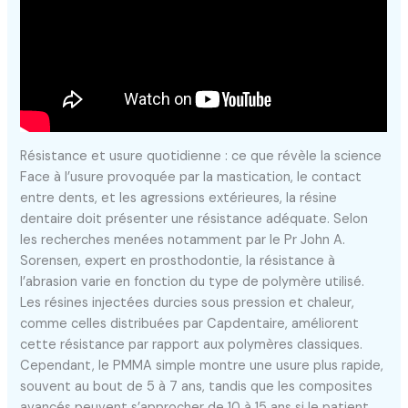
Résistance et usure quotidienne : ce que révèle la science
Face à l’usure provoquée par la mastication, le contact
entre dents, et les agressions extérieures, la résine
dentaire doit présenter une résistance adéquate. Selon
les recherches menées notamment par le Pr John A.
Sorensen, expert en prosthodontie, la résistance à
l’abrasion varie en fonction du type de polymère utilisé.
Les résines injectées durcies sous pression et chaleur,
comme celles distribuées par Capdentaire, améliorent
cette résistance par rapport aux polymères classiques.
Cependant, le PMMA simple montre une usure plus rapide,
souvent au bout de 5 à 7 ans, tandis que les composites
avancés peuvent s’approcher de 10 à 15 ans si le patient