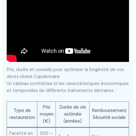
Prix, durée et conseils pour optimiser la longévité de vos
dents résine Capdentaire
Un tableau synthétise ici les caractéristiques économiques
et temporelles de différents traitements dentaires :
Prix
Durée de vie
Type de
Remboursement
moyen
estimée
restauration
Sécurité sociale
(€)
(années)
Facette en
200 –