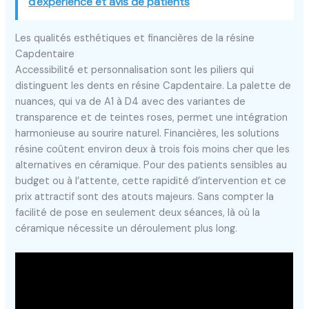
d'expérience et avis de patients
Les qualités esthétiques et financières de la résine
Capdentaire
Accessibilité et personnalisation sont les piliers qui
distinguent les dents en résine Capdentaire. La palette de
nuances, qui va de A1 à D4 avec des variantes de
transparence et de teintes roses, permet une intégration
harmonieuse au sourire naturel. Financières, les solutions
résine coûtent environ deux à trois fois moins cher que les
alternatives en céramique. Pour des patients sensibles au
budget ou à l’attente, cette rapidité d’intervention et ce
prix attractif sont des atouts majeurs. Sans compter la
facilité de pose en seulement deux séances, là où la
céramique nécessite un déroulement plus long.