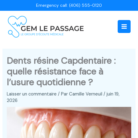
Aller
Emergency call: (406) 555-0120
au
contenu
Main
Men
Dents résine Capdentaire :
quelle résistance face à
l’usure quotidienne ?
Laisser un commentaire
/ Par
Camille Verneuil
/
juin 19,
2026