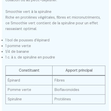
collation ou au petit-déjeuner.
Smoothie vert à la spiruline
Riche en protéines végétales, fibres et micronutriments,
ce Smoothie vert contient de la spiruline pour un effet
rassasiant optimal.
1 bol de pousses d’épinard
1 pomme verte
1/4 de banane
1 c. à s. de spiruline en poudre
Constituant
Apport principal
Épinard
Fibres
Pomme verte
Bioflavonoïdes
Spiruline
Protéines