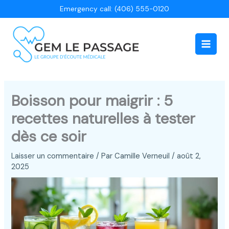
Aller
Emergency call: (406) 555-0120
au
contenu
Main
Men
Boisson pour maigrir : 5
recettes naturelles à tester
dès ce soir
Laisser un commentaire
/ Par
Camille Verneuil
/
août 2,
2025