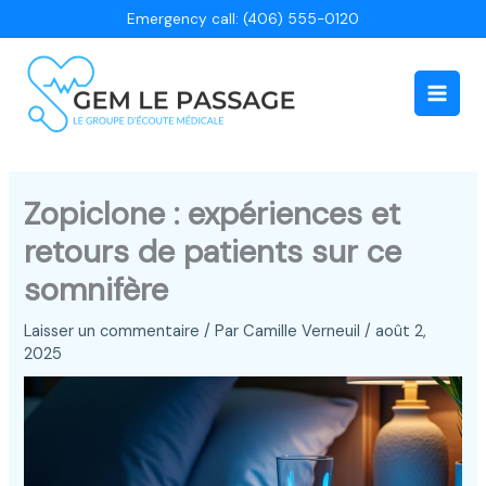
Aller
Emergency call: (406) 555-0120
au
contenu
Main
Men
Zopiclone : expériences et
retours de patients sur ce
somnifère
Laisser un commentaire
/ Par
Camille Verneuil
/
août 2,
2025