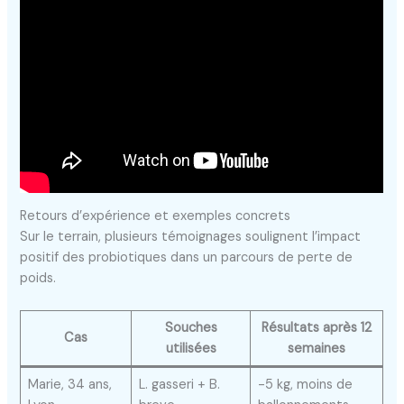
Retours d’expérience et exemples concrets
Sur le terrain, plusieurs témoignages soulignent l’impact
positif des probiotiques dans un parcours de perte de
poids.
Souches
Résultats après 12
Cas
utilisées
semaines
Marie, 34 ans,
L. gasseri + B.
-5 kg, moins de