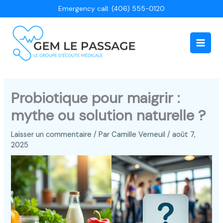
Aller
Emergency call: (406) 555-0120
au
contenu
Main
Men
Probiotique pour maigrir :
mythe ou solution naturelle ?
Laisser un commentaire
/ Par
Camille Verneuil
/
août 7,
2025