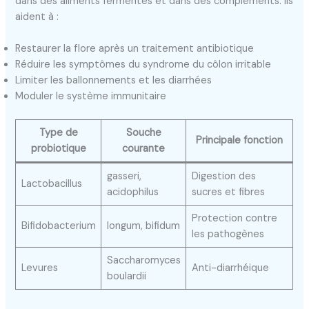
dans des aliments fermentés et dans des compléments. Ils
aident à :
Restaurer la flore après un traitement antibiotique
Réduire les symptômes du syndrome du côlon irritable
Limiter les ballonnements et les diarrhées
Moduler le système immunitaire
Type de
Souche
Principale fonction
probiotique
courante
gasseri,
Digestion des
Lactobacillus
acidophilus
sucres et fibres
Protection contre
Bifidobacterium
longum, bifidum
les pathogènes
Saccharomyces
Levures
Anti-diarrhéique
boulardii