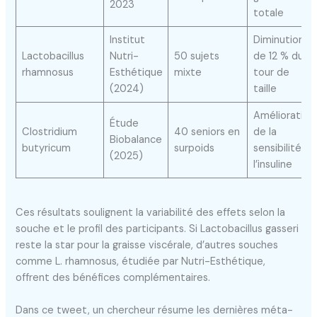
2023
totale
Institut
Diminution
Lactobacillus
Nutri-
50 sujets
de 12 % du
rhamnosus
Esthétique
mixte
tour de
(2024)
taille
Amélioration
Étude
Clostridium
40 seniors en
de la
Biobalance
butyricum
surpoids
sensibilité à
(2025)
l’insuline
Ces résultats soulignent la variabilité des effets selon la
souche et le profil des participants. Si Lactobacillus gasseri
reste la star pour la graisse viscérale, d’autres souches
comme L. rhamnosus, étudiée par Nutri-Esthétique,
offrent des bénéfices complémentaires.
Dans ce tweet, un chercheur résume les dernières méta-