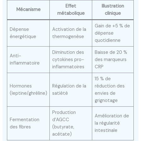
Effet
Illustration
Mécanisme
métabolique
clinique
Gain de +5 % de
Dépense
Activation de la
dépense
énergétique
thermogenèse
quotidienne
Diminution des
Baisse de 20 %
Anti-
cytokines pro-
des marqueurs
inflammatoire
inflammatoires
CRP
15 % de
Hormones
Régulation de la
réduction des
(leptine/ghréline)
satiété
envies de
grignotage
Production
Amélioration de
Fermentation
d’AGCC
la régularité
des fibres
(butyrate,
intestinale
acétate)