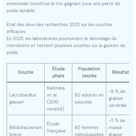
intestinale constitue le trio gagnant pour une perte de
poids durable.
État des lieux des recherches 2025 sur les souches
efficaces
En 2025, les laboratoires poursuivent le décodage du
microbiote et testent plusieurs souches sur la gestion du
poids.
Étude
Population
Souche
Résultats
phare
testée
Kadooka
-8 % de
Lactobacillus
et al.
80 adultes en
graisse
gasseri
(2010
surpoids
viscérale
revisité)
-5 % de
Étude
Bifidobacterium
60 femmes
masse
française
breve
ménopausées
grasse