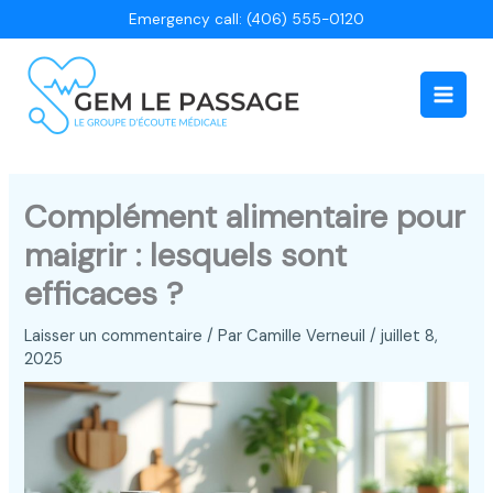
Aller
Emergency call: (406) 555-0120
au
contenu
Main
Men
Complément alimentaire pour
maigrir : lesquels sont
efficaces ?
Laisser un commentaire
/ Par
Camille Verneuil
/
juillet 8,
2025