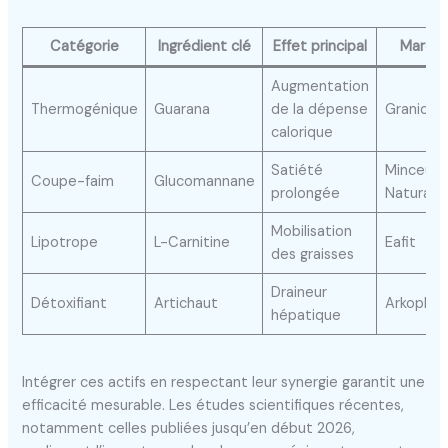
Catégorie
Ingrédient clé
Effet principal
Marqu
Augmentation
Thermogénique
Guarana
de la dépense
Granions
calorique
Satiété
Min­ceur
Coupe-faim
Glucomannane
prolongée
Naturale
Mobilisation
Lipotrope
L-Carnitine
Eafit
des graisses
Draineur
Détoxifiant
Artichaut
Arkopha
hépatique
Intégrer ces actifs en respectant leur synergie garantit une
efficacité mesurable. Les études scientifiques récentes,
notamment celles publiées jusqu’en début 2026,