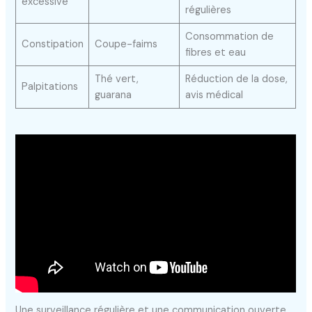
excessive
régulières
Consommation de
Constipation
Coupe-faims
fibres et eau
Thé vert,
Réduction de la dose,
Palpitations
guarana
avis médical
Une surveillance régulière et une communication ouverte