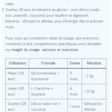
taille.
Sophie, 29 ans, intolérante au gluten : cure détox (radis
noir, pissenlit, curcuma) pour faciliter la digestion.
Résultat : silhouette affinée, plus d’énergie dès le premier
mois.
Pour ceux qui souhaitent cibler le visage, des exercices
combinés à des compléments spécifiques sont détaillés
sur
maigrir du visage : astuces et exercices
.
Utilisateur
Formule
Durée
Résultat
Marie (38
Glucomannane +
3
–7 kg
ans)
Gymnema
mois
Julien (45
L-Carnitine +
4
–12 kg
ans)
Guarana
mois
Sophie (29
Détox radis noir +
Silhouette
1 mois
ans)
curcuma
affinée