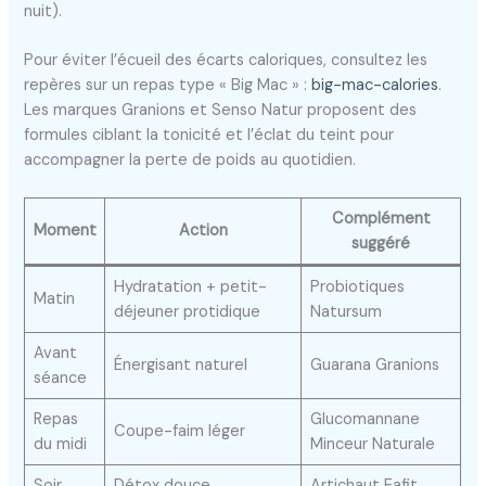
nuit).
Pour éviter l’écueil des écarts caloriques, consultez les
repères sur un repas type « Big Mac » :
big-mac-calories
.
Les marques Granions et Senso Natur proposent des
formules ciblant la tonicité et l’éclat du teint pour
accompagner la perte de poids au quotidien.
Complément
Moment
Action
suggéré
Hydratation + petit-
Probiotiques
Matin
déjeuner protidique
Natursum
Avant
Énergisant naturel
Guarana Granions
séance
Repas
Glucomannane
Coupe-faim léger
du midi
Minceur Naturale
Soir
Détox douce
Artichaut Eafit