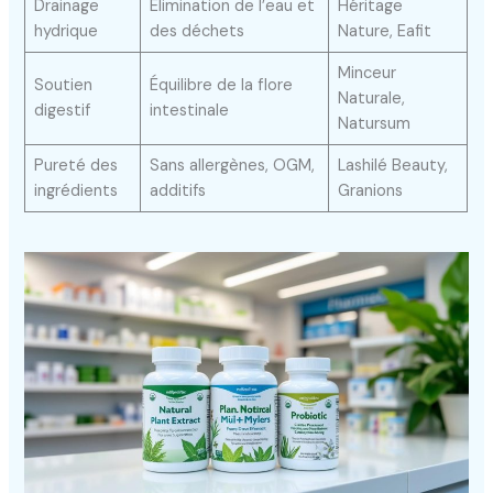
Drainage
Élimination de l’eau et
Héritage
hydrique
des déchets
Nature, Eafit
Min­ceur
Soutien
Équilibre de la flore
Naturale,
digestif
intestinale
Natursum
Pureté des
Sans allergènes, OGM,
Lashilé Beauty,
ingrédients
additifs
Granions