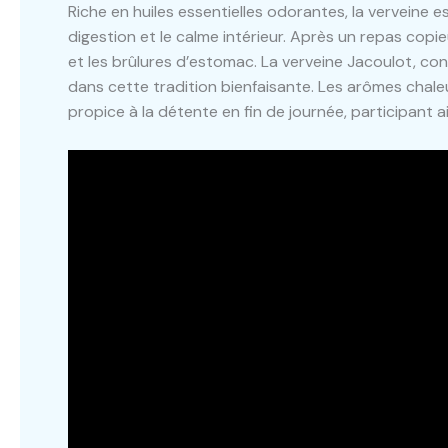
Riche en huiles essentielles odorantes, la verveine e
digestion et le calme intérieur. Après un repas copie
et les brûlures d’estomac. La verveine Jacoulot, con
dans cette tradition bienfaisante. Les arômes chal
propice à la détente en fin de journée, participant ai