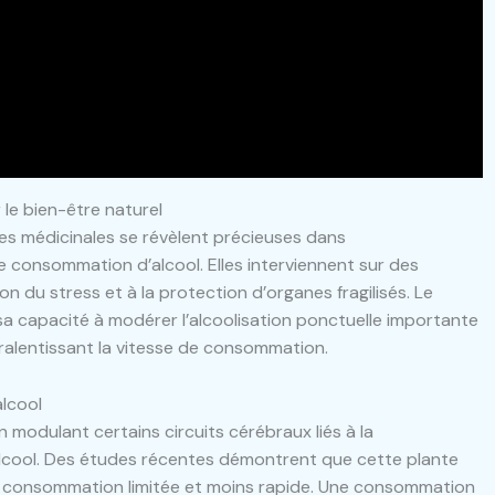
le bien-être naturel
tes médicinales se révèlent précieuses dans
consommation d’alcool. Elles interviennent sur des
n du stress et à la protection d’organes fragilisés. Le
r sa capacité à modérer l’alcoolisation ponctuelle importante
ralentissant la vitesse de consommation.
alcool
 modulant certains circuits cérébraux liés à la
’alcool. Des études récentes démontrent que cette plante
ne consommation limitée et moins rapide. Une consommation