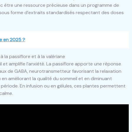
nc être une ressource précieuse dans un programme de
e sous forme d’extraits standardisés respectant des doses
e en 2025 ?
la passiflore et à la valériane
 et amplifie l’anxiété. La passiflore apporte une réponse
aux de GABA, neurotransmetteur favorisant la relaxation
u en améliorant la qualité du sommeil et en diminuant
e période. En infusion ou en gélules, ces plantes permettent
calme.