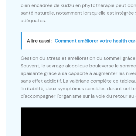
bien encadrée de kudzu en phytothérapie peut do
santé naturelle, notamment lorsqu’elle est intégré
adéquates.
A lire aussi :
Comment améliorer votre health car
Gestion du stress et amélioration du sommeil grâce à 
Souvent, le sevrage alcoolique bouleverse le sommeil
apaisante grâce à sa capacité à augmenter les nive
sans effet addictif. La valériane complète ce tablea
l’irritabilité, deux symptômes sensibles durant cett
d’accompagner l’organisme sur la voie du retour au 