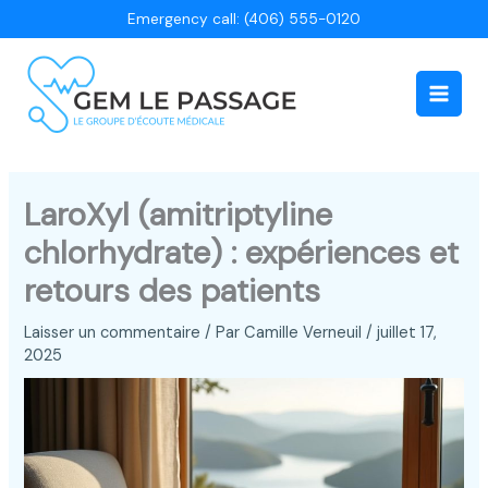
Aller
Emergency call: (406) 555-0120
au
contenu
Main
Men
LaroXyl (amitriptyline
chlorhydrate) : expériences et
retours des patients
Laisser un commentaire
/ Par
Camille Verneuil
/
juillet 17,
2025