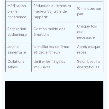
Méditation
Réduction du stress et
10 minutes par
pleine
meilleur contrôle de
jour
conscience
l’appétit
Chaque fois
Respiration
Gestion rapide des
que
abdominale
émotions
nécessaire
Journal
Identifier les schémas
Après chaque
alimentaire
et déclencheurs
repas
Collations
Limiter les fringales
Selon besoins
saines
impulsives
énergétiques