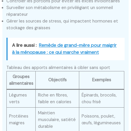
Contrôler les portions pour éviter les excès involontaires
Surveiller son métabolisme en privilégiant un sommeil
réparateur
Gérer les sources de stress, qui impactent hormones et
stockage des graisses
A lire aussi :
Remède de grand-mère pour maigrir
à la ménopause : ce qui marche vraiment
Tableau des apports alimentaires à cibler sans sport
Groupes
Objectifs
Exemples
alimentaires
Légumes
Riche en fibres,
Épinards, brocolis,
verts
faible en calories
chou frisé
Maintien
Protéines
Poissons, poulet,
musculaire, satiété
maigres
œufs, légumineuses
durable