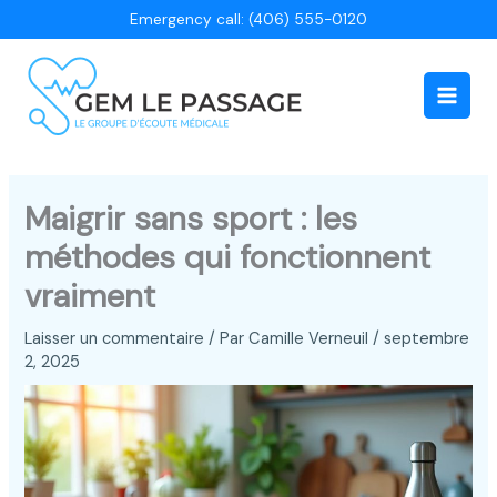
Aller
Emergency call: (406) 555-0120
au
contenu
Main
Men
Maigrir sans sport : les
méthodes qui fonctionnent
vraiment
Laisser un commentaire
/ Par
Camille Verneuil
/
septembre
2, 2025