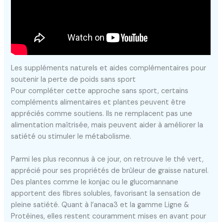
Les suppléments naturels et aides complémentaires pour
soutenir la perte de poids sans sport
Pour compléter cette approche sans sport, certains
compléments alimentaires et plantes peuvent être
appréciés comme soutiens. Ils ne remplacent pas une
alimentation maîtrisée, mais peuvent aider à améliorer la
satiété ou stimuler le métabolisme.
Parmi les plus reconnus à ce jour, on retrouve le thé vert,
apprécié pour ses propriétés de brûleur de graisse naturel.
Des plantes comme le konjac ou le glucomannane
apportent des fibres solubles, favorisant la sensation de
pleine satiété. Quant à l’anaca3 et la gamme Ligne &
Protéines, elles restent couramment mises en avant pour