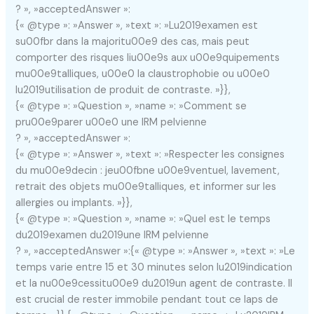
? », »acceptedAnswer »:
{« @type »: »Answer », »text »: »Lu2019examen est
su00fbr dans la majoritu00e9 des cas, mais peut
comporter des risques liu00e9s aux u00e9quipements
mu00e9talliques, u00e0 la claustrophobie ou u00e0
lu2019utilisation de produit de contraste. »}},
{« @type »: »Question », »name »: »Comment se
pru00e9parer u00e0 une IRM pelvienne
? », »acceptedAnswer »:
{« @type »: »Answer », »text »: »Respecter les consignes
du mu00e9decin : jeu00fbne u00e9ventuel, lavement,
retrait des objets mu00e9talliques, et informer sur les
allergies ou implants. »}},
{« @type »: »Question », »name »: »Quel est le temps
du2019examen du2019une IRM pelvienne
? », »acceptedAnswer »:{« @type »: »Answer », »text »: »Le
temps varie entre 15 et 30 minutes selon lu2019indication
et la nu00e9cessitu00e9 du2019un agent de contraste. Il
est crucial de rester immobile pendant tout ce laps de