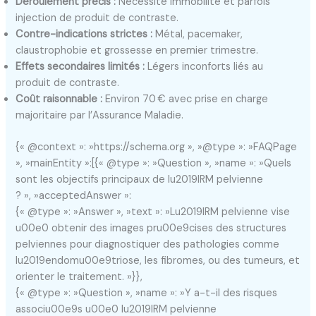
Déroulement précis :
Nécessite immobilité et parfois
injection de produit de contraste.
Contre-indications strictes :
Métal, pacemaker,
claustrophobie et grossesse en premier trimestre.
Effets secondaires limités :
Légers inconforts liés au
produit de contraste.
Coût raisonnable :
Environ 70 € avec prise en charge
majoritaire par l’Assurance Maladie.
{« @context »: »https://schema.org », »@type »: »FAQPage
», »mainEntity »:[{« @type »: »Question », »name »: »Quels
sont les objectifs principaux de lu2019IRM pelvienne
? », »acceptedAnswer »:
{« @type »: »Answer », »text »: »Lu2019IRM pelvienne vise
u00e0 obtenir des images pru00e9cises des structures
pelviennes pour diagnostiquer des pathologies comme
lu2019endomu00e9triose, les fibromes, ou des tumeurs, et
orienter le traitement. »}},
{« @type »: »Question », »name »: »Y a-t-il des risques
associu00e9s u00e0 lu2019IRM pelvienne