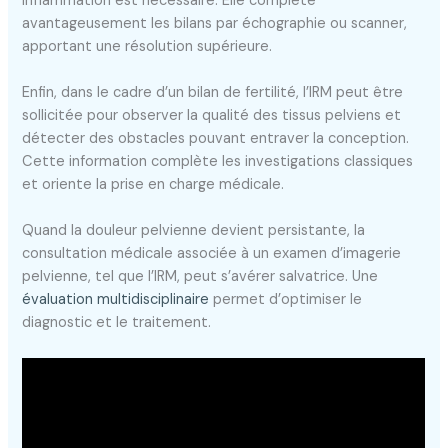
inflammation est nécessaire. Elle complète
avantageusement les bilans par échographie ou scanner,
apportant une résolution supérieure.
Enfin, dans le cadre d’un bilan de fertilité, l’IRM peut être
sollicitée pour observer la qualité des tissus pelviens et
détecter des obstacles pouvant entraver la conception.
Cette information complète les investigations classiques
et oriente la prise en charge médicale.
Quand la douleur pelvienne devient persistante, la
consultation médicale associée à un examen d’imagerie
pelvienne, tel que l’IRM, peut s’avérer salvatrice. Une
évaluation multidisciplinaire
permet d’optimiser le
diagnostic et le traitement.