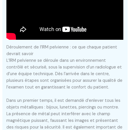
Déroulement de l’IRM pelvienne : ce que chaque patient
devrait savoir
L’IRM pelvienne se déroule dans un environnement
contrôlé et sécurisé, sous la supervision d’un radiologue et
d’une équipe technique. Dès l’arrivée dans le centre,
plusieurs étapes sont organisées pour assurer la qualité de
l’examen tout en garantissant le confort du patient.
Dans un premier temps, il est demandé d’enlever tous les
objets métalliques : bijoux, lunettes, piercings ou montre.
La présence de métal peut interférer avec le champ
magnétique puissant, faussant les images et présentant
des risques pour la sécurité. Il est également important de