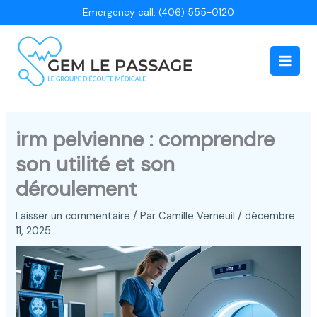
Aller
Emergency call: (406) 555-0120
au
contenu
Main
Men
irm pelvienne : comprendre
son utilité et son
déroulement
Laisser un commentaire
/ Par
Camille Verneuil
/
décembre
11, 2025