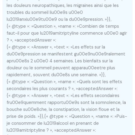
les douleurs neuropathiques, les migraines ainsi que les
troubles du sommeil liu00e9s u00e0
lu2019anxiu00e9tu00e9 ou la du00e9pression. »}},
{« @type »: »Question », »name »: »Combien de temps
faut-il pour que lu2019amitriptyline commence u00e0 agir
? », »acceptedAnswer »:
{« @type »: »Answer », »text »: »Les effets sur la
du00e9pression se manifestent gu00e9nu00e9ralement
apru00e8s 2 u00e0 4 semaines. Les bienfaits sur la
douleur ou le sommeil peuvent apparau00eetre plus
rapidement, souvent du00e8s une semaine. »}},
{« @type »: »Question », »name »: »Quels sont les effets
secondaires les plus courants ? », »acceptedAnswer »:
{« @type »: »Answer », »text »: »Les effets secondaires
fru00e9quemment rapportu00e9s sont la somnolence, la
bouche su00e8che, la constipation, la vision floue et la
prise de poids. »}},{« @type »: »Question », »name »: »Puis-
je consommer de lu2019alcool en prenant de
lu2019amitriptyline ? », »acceptedAnswer »: