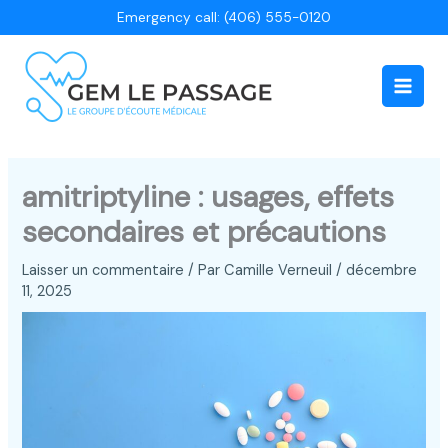
Aller
Emergency call: (406) 555-0120
au
contenu
Main
Men
amitriptyline : usages, effets
secondaires et précautions
Laisser un commentaire
/ Par
Camille Verneuil
/
décembre
11, 2025