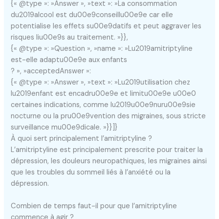
{« @type »: »Answer », »text »: »La consommation
du2019alcool est du00e9conseillu00e9e car elle
potentialise les effets su00e9datifs et peut aggraver les
risques liu00e9s au traitement. »}},
{« @type »: »Question », »name »: »Lu2019amitriptyline
est-elle adaptu00e9e aux enfants
? », »acceptedAnswer »:
{« @type »: »Answer », »text »: »Lu2019utilisation chez
lu2019enfant est encadru00e9e et limitu00e9e u00e0
certaines indications, comme lu2019u00e9nuru00e9sie
nocturne ou la pru00e9vention des migraines, sous stricte
surveillance mu00e9dicale. »}}]}
À quoi sert principalement l’amitriptyline ?
L’amitriptyline est principalement prescrite pour traiter la
dépression, les douleurs neuropathiques, les migraines ainsi
que les troubles du sommeil liés à l’anxiété ou la
dépression.
Combien de temps faut-il pour que l’amitriptyline
commence à agir ?