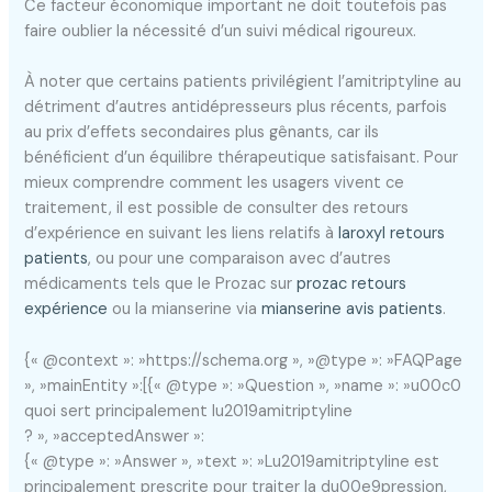
Ce facteur économique important ne doit toutefois pas
faire oublier la nécessité d’un suivi médical rigoureux.
À noter que certains patients privilégient l’amitriptyline au
détriment d’autres antidépresseurs plus récents, parfois
au prix d’effets secondaires plus gênants, car ils
bénéficient d’un équilibre thérapeutique satisfaisant. Pour
mieux comprendre comment les usagers vivent ce
traitement, il est possible de consulter des retours
d’expérience en suivant les liens relatifs à
laroxyl retours
patients
, ou pour une comparaison avec d’autres
médicaments tels que le Prozac sur
prozac retours
expérience
ou la mianserine via
mianserine avis patients
.
{« @context »: »https://schema.org », »@type »: »FAQPage
», »mainEntity »:[{« @type »: »Question », »name »: »u00c0
quoi sert principalement lu2019amitriptyline
? », »acceptedAnswer »:
{« @type »: »Answer », »text »: »Lu2019amitriptyline est
principalement prescrite pour traiter la du00e9pression,