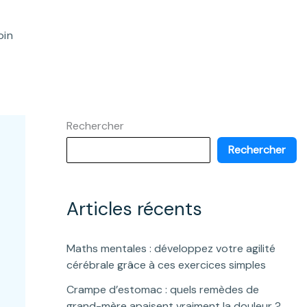
oin
Rechercher
Rechercher
Articles récents
Maths mentales : développez votre agilité
cérébrale grâce à ces exercices simples
Crampe d’estomac : quels remèdes de
grand-mère apaisent vraiment la douleur ?