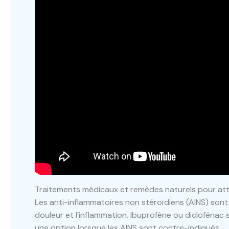
Traitements médicaux et remèdes naturels pour att
Les anti-inflammatoires non stéroïdiens (AINS) sont
douleur et l’inflammation. Ibuprofène ou diclofénac
une option lorsque les AINS sont contre-indiqués.