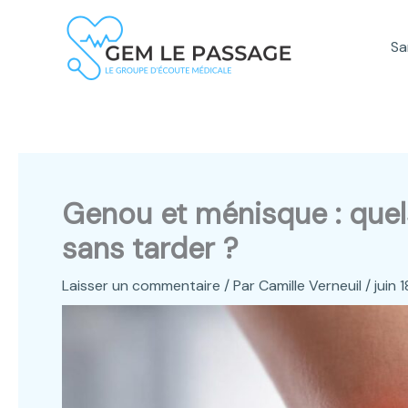
Aller
au
Sa
contenu
Genou et ménisque : quel
sans tarder ?
Laisser un commentaire
/ Par
Camille Verneuil
/
juin 