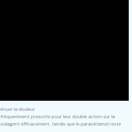
énuer la douleur
 fréquemment prescrits pour leur double action sur la
 soulagent efficacement, tandis que le paracétamol reste