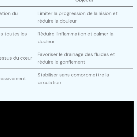
ation du
Limiter la progression de la lésion et
réduire la douleur
s toutes les
Réduire l’inflammation et calmer la
douleur
Favoriser le drainage des fluides et
dessus du cœur
réduire le gonflement
Stabiliser sans compromettre la
cessivement
circulation