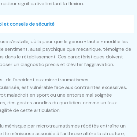
deur significative limitant la flexion.
ol et conseils de sécurité
se s’installe, où la peur que le genou « lâche » modifie les
 Ce sentiment, aussi psychique que mécanique, témoigne de
s dans le rétablissement. Ces caractéristiques doivent
 poser un diagnostic précis et d’éviter l’aggravation.
s : de l’accident aux microtraumatismes
ularisée, est vulnérable face aux contraintes excessives.
vot maladroit en sport ou une entorse mal soignée
ures, des gestes anodins du quotidien, comme un faux
ilité de cette articulation.
e du ménisque par microtraumatismes répétés entraîne un
tte méniscose associée à l’arthrose altère la structure,