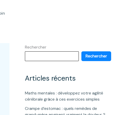
oin
Rechercher
Rechercher
Articles récents
Maths mentales : développez votre agilité
cérébrale grâce à ces exercices simples
Crampe d’estomac : quels remèdes de
grand-mère apaisent vraiment la douleur ?