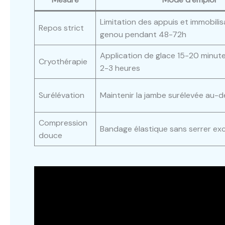
Limitation des appuis et immobilis
Repos strict
genou pendant 48-72h
Application de glace 15-20 minute
Cryothérapie
2-3 heures
Surélévation
Maintenir la jambe surélevée au-
Compression
Bandage élastique sans serrer ex
douce