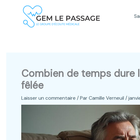
Aller
au
Sa
contenu
Combien de temps dure l
fêlée
Laisser un commentaire
/ Par
Camille Verneuil
/
janvi