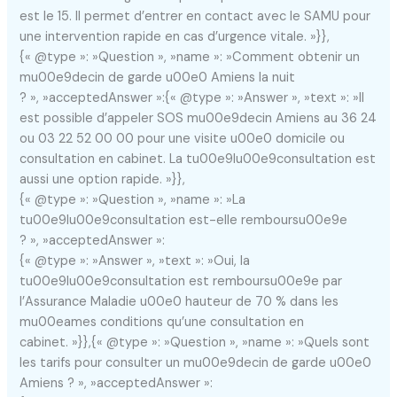
est le 15. Il permet d’entrer en contact avec le SAMU pour
une intervention rapide en cas d’urgence vitale. »}},
{« @type »: »Question », »name »: »Comment obtenir un
mu00e9decin de garde u00e0 Amiens la nuit
? », »acceptedAnswer »:{« @type »: »Answer », »text »: »Il
est possible d’appeler SOS mu00e9decin Amiens au 36 24
ou 03 22 52 00 00 pour une visite u00e0 domicile ou
consultation en cabinet. La tu00e9lu00e9consultation est
aussi une option rapide. »}},
{« @type »: »Question », »name »: »La
tu00e9lu00e9consultation est-elle remboursu00e9e
? », »acceptedAnswer »:
{« @type »: »Answer », »text »: »Oui, la
tu00e9lu00e9consultation est remboursu00e9e par
l’Assurance Maladie u00e0 hauteur de 70 % dans les
mu00eames conditions qu’une consultation en
cabinet. »}},{« @type »: »Question », »name »: »Quels sont
les tarifs pour consulter un mu00e9decin de garde u00e0
Amiens ? », »acceptedAnswer »: