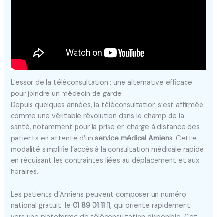
L’essor de la téléconsultation : une alternative efficace
pour joindre un médecin de garde
Depuis quelques années, la téléconsultation s’est affirmée
comme une véritable révolution dans le champ de la
santé, notamment pour la prise en charge à distance des
patients en attente d’un
service médical Amiens
. Cette
modalité simplifie l’accès à la consultation médicale rapide
en réduisant les contraintes liées au déplacement et aux
horaires.
Les patients d’Amiens peuvent composer un numéro
national gratuit, le
01 89 01 11 11
, qui oriente rapidement
vers une plateforme de téléconsultation disponible. Cet