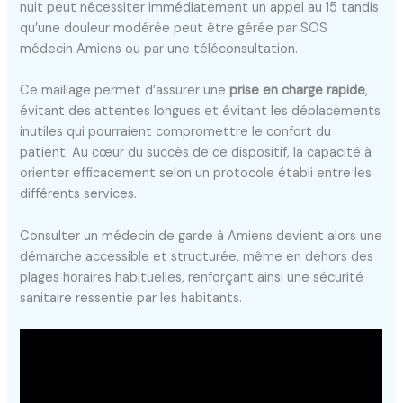
nuit peut nécessiter immédiatement un appel au 15 tandis
qu’une douleur modérée peut être gérée par SOS
médecin Amiens ou par une téléconsultation.
Ce maillage permet d’assurer une
prise en charge rapide
,
évitant des attentes longues et évitant les déplacements
inutiles qui pourraient compromettre le confort du
patient. Au cœur du succès de ce dispositif, la capacité à
orienter efficacement selon un protocole établi entre les
différents services.
Consulter un médecin de garde à Amiens devient alors une
démarche accessible et structurée, même en dehors des
plages horaires habituelles, renforçant ainsi une sécurité
sanitaire ressentie par les habitants.