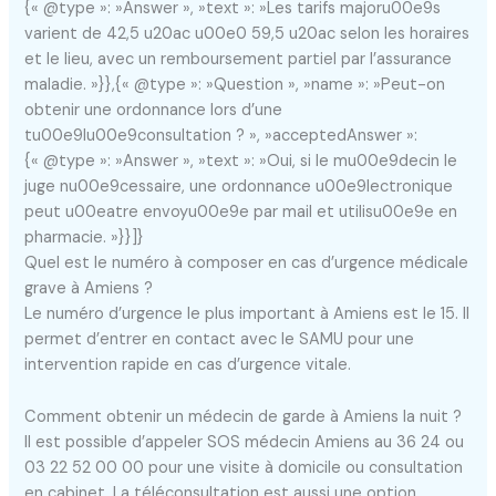
{« @type »: »Answer », »text »: »Les tarifs majoru00e9s
varient de 42,5 u20ac u00e0 59,5 u20ac selon les horaires
et le lieu, avec un remboursement partiel par l’assurance
maladie. »}},{« @type »: »Question », »name »: »Peut-on
obtenir une ordonnance lors d’une
tu00e9lu00e9consultation ? », »acceptedAnswer »:
{« @type »: »Answer », »text »: »Oui, si le mu00e9decin le
juge nu00e9cessaire, une ordonnance u00e9lectronique
peut u00eatre envoyu00e9e par mail et utilisu00e9e en
pharmacie. »}}]}
Quel est le numéro à composer en cas d’urgence médicale
grave à Amiens ?
Le numéro d’urgence le plus important à Amiens est le 15. Il
permet d’entrer en contact avec le SAMU pour une
intervention rapide en cas d’urgence vitale.
Comment obtenir un médecin de garde à Amiens la nuit ?
Il est possible d’appeler SOS médecin Amiens au 36 24 ou
03 22 52 00 00 pour une visite à domicile ou consultation
en cabinet. La téléconsultation est aussi une option