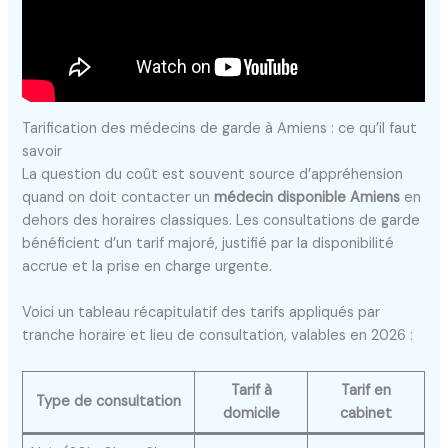
Tarification des médecins de garde à Amiens : ce qu’il faut
savoir
La question du coût est souvent source d’appréhension
quand on doit contacter un
médecin disponible Amiens
en
dehors des horaires classiques. Les consultations de garde
bénéficient d’un tarif majoré, justifié par la disponibilité
accrue et la prise en charge urgente.
Voici un tableau récapitulatif des tarifs appliqués par
tranche horaire et lieu de consultation, valables en 2026 :
Tarif à
Tarif en
Type de consultation
domicile
cabinet