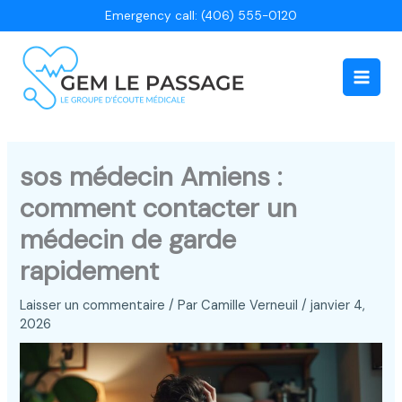
Aller
Emergency call: (406) 555-0120
au
contenu
Main
Men
sos médecin Amiens :
comment contacter un
médecin de garde
rapidement
Laisser un commentaire
/ Par
Camille Verneuil
/
janvier 4,
2026