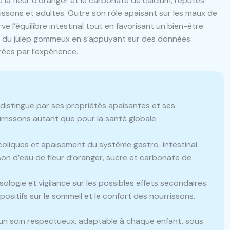
 la fleur d’oranger et le carbonate de calcium, réputés
rissons et adultes. Outre son rôle apaisant sur les maux de
ve l’équilibre intestinal tout en favorisant un bien-être
ues du julep gommeux en s’appuyant sur des données
ées par l’expérience.
distingue par ses propriétés apaisantes et ses
urrissons autant que pour la santé globale.
liques et apaisement du système gastro-intestinal.
n d’eau de fleur d’oranger, sucre et carbonate de
ologie et vigilance sur les possibles effets secondaires.
sitifs sur le sommeil et le confort des nourrissons.
 un soin respectueux, adaptable à chaque enfant, sous