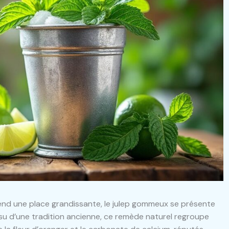
end une place grandissante, le julep gommeux se présente
su d’une tradition ancienne, ce remède naturel regroupe