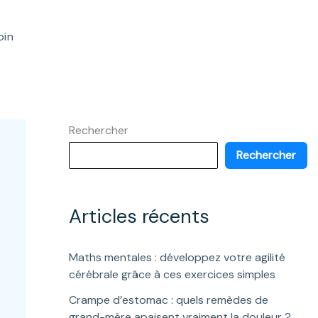
oin
Rechercher
Rechercher
Articles récents
Maths mentales : développez votre agilité
cérébrale grâce à ces exercices simples
Crampe d’estomac : quels remèdes de
grand-mère apaisent vraiment la douleur ?