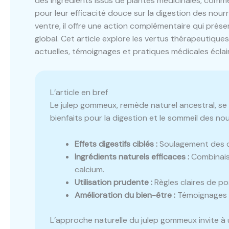
des ingrédients issus de plantes médicinales, comme
pour leur efficacité douce sur la digestion des nour
ventre, il offre une action complémentaire qui préser
global. Cet article explore les vertus thérapeutiq
actuelles, témoignages et pratiques médicales éclair
L’article en bref
Le julep gommeux, remède naturel ancestral, se 
bienfaits pour la digestion et le sommeil des no
Effets digestifs ciblés :
Soulagement des co
Ingrédients naturels efficaces :
Combinaiso
calcium.
Utilisation prudente :
Règles claires de pos
Amélioration du bien-être :
Témoignages po
L’approche naturelle du julep gommeux invite à