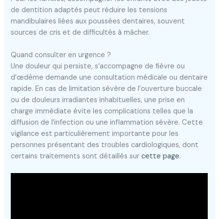
de dentition adaptés peut réduire les tensions
mandibulaires liées aux poussées dentaires, souvent
sources de cris et de difficultés à mâcher.
Quand consulter en urgence ?
Une douleur qui persiste, s’accompagne de fièvre ou
d’œdème demande une consultation médicale ou dentaire
rapide. En cas de limitation sévère de l’ouverture buccale
ou de douleurs irradiantes inhabituelles, une prise en
charge immédiate évite les complications telles que la
diffusion de l’infection ou une inflammation sévère. Cette
vigilance est particulièrement importante pour les
personnes présentant des troubles cardiologiques, dont
certains traitements sont détaillés sur
cette page
.