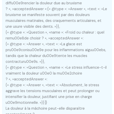
diffu00e9rencier la douleur due au bruxisme
? », »acceptedAnswer »:{« @type »: »Answer », »text »: »Le
bruxisme se manifeste souvent par des douleurs
musculaires matinales, des craquements articulaires, et
une usure visible des dents. »}},
{« @type »: »Question », »name »: »Froid ou chaleur : quel
remu00e8de choisir ? », »acceptedAnswer »:
{« @type »: »Answer », »text »: »La glace est
pru00e9conisu00e9e pour les inflammations aiguu00ebs,
tandis que la chaleur du00e9tente les muscles
contracturu00e9s. »}},
{« @type »: »Question », »name »: »Le stress influence-t-il
vraiment la douleur u00e0 la mu00e2choire
? », »acceptedAnswer »:
{« @type »: »Answer », »text »: »Absolument, le stress
aggrave les tensions musculaires et peut prolonger ou
intensifier la douleur, justifiant une prise en charge
u00e9motionnelle. »}}]}
La douleur à la mâchoire peut-elle disparaître