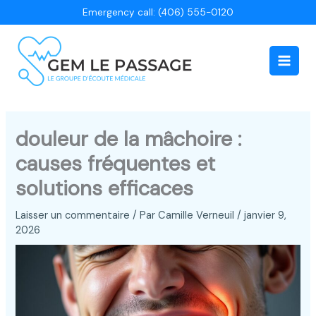
Aller
Emergency call: (406) 555-0120
au
contenu
Main
Men
douleur de la mâchoire :
causes fréquentes et
solutions efficaces
Laisser un commentaire
/ Par
Camille Verneuil
/
janvier 9,
2026