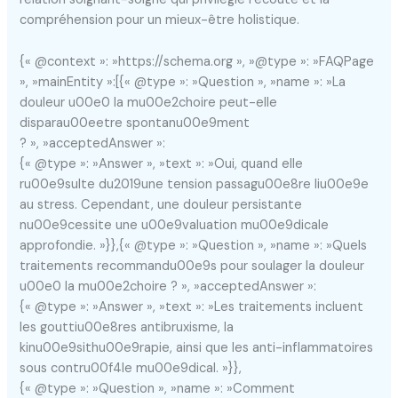
compréhension pour un mieux-être holistique.
{« @context »: »https://schema.org », »@type »: »FAQPage
», »mainEntity »:[{« @type »: »Question », »name »: »La
douleur u00e0 la mu00e2choire peut-elle
disparau00eetre spontanu00e9ment
? », »acceptedAnswer »:
{« @type »: »Answer », »text »: »Oui, quand elle
ru00e9sulte du2019une tension passagu00e8re liu00e9e
au stress. Cependant, une douleur persistante
nu00e9cessite une u00e9valuation mu00e9dicale
approfondie. »}},{« @type »: »Question », »name »: »Quels
traitements recommandu00e9s pour soulager la douleur
u00e0 la mu00e2choire ? », »acceptedAnswer »:
{« @type »: »Answer », »text »: »Les traitements incluent
les gouttiu00e8res antibruxisme, la
kinu00e9sithu00e9rapie, ainsi que les anti-inflammatoires
sous contru00f4le mu00e9dical. »}},
{« @type »: »Question », »name »: »Comment