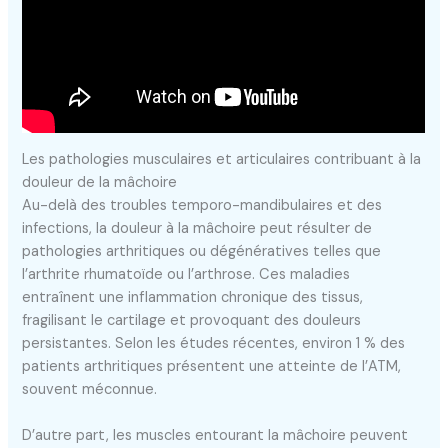
Les pathologies musculaires et articulaires contribuant à la
douleur de la mâchoire
Au-delà des troubles temporo-mandibulaires et des
infections, la douleur à la mâchoire peut résulter de
pathologies arthritiques ou dégénératives telles que
l’arthrite rhumatoïde ou l’arthrose. Ces maladies
entraînent une inflammation chronique des tissus,
fragilisant le cartilage et provoquant des douleurs
persistantes. Selon les études récentes, environ 1 % des
patients arthritiques présentent une atteinte de l’ATM,
souvent méconnue.
D’autre part, les muscles entourant la mâchoire peuvent