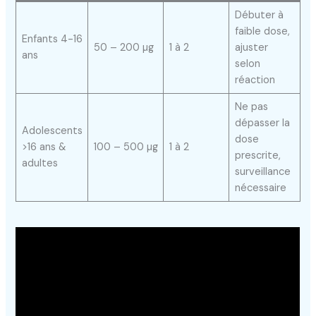
Débuter à
faible dose,
Enfants 4-16
50 – 200 µg
1 à 2
ajuster
ans
selon
réaction
Ne pas
dépasser la
Adolescents
dose
>16 ans &
100 – 500 µg
1 à 2
prescrite,
adultes
surveillance
nécessaire