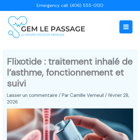
Aller
Emergency call: (406) 555-0120
au
contenu
Main
Men
Flixotide : traitement inhalé de
l’asthme, fonctionnement et
suivi
Laisser un commentaire
/ Par
Camille Verneuil
/
février 28,
2026