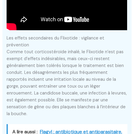
Les effets secondaires du Flixotide : vigilance et
prévention
Comme tout corticostéroïde inhalé, le Flixotide n’est pas
exempt d’effets indésirables, mais ceux-ci restent
généralement bien tolérés lorsque le traitement est bien
conduit. Les désagréments les plus fréquemment
rapportés incluent une irritation locale au niveau de la
gorge, pouvant entraîner une toux ou un léger
enrouement. La candidose buccale, une infection à levures,
est également possible. Elle se manifeste par une
sensation de gêne ou des plaques blanches à l’intérieur de
la bouche.
A lire aussi :
Flagyl : antibiotique et antiparasitaire,