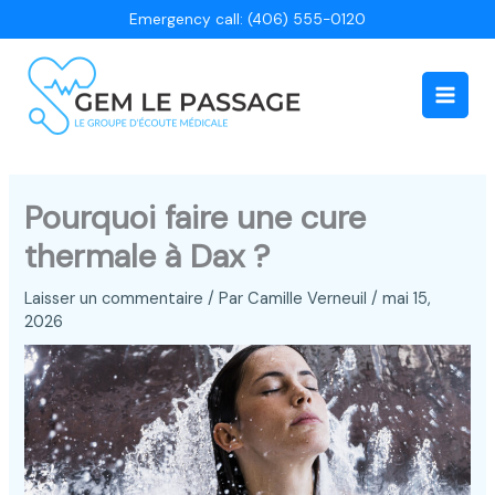
Aller
Emergency call: (406) 555-0120
au
contenu
Main
Men
Pourquoi faire une cure
thermale à Dax ?
Laisser un commentaire
/ Par
Camille Verneuil
/
mai 15,
2026