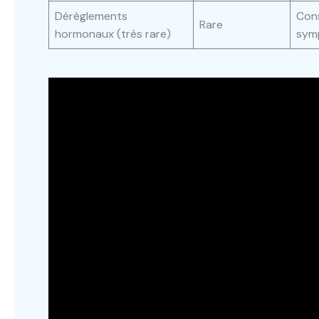
Dérèglements
Cons
Rare
hormonaux (très rare)
sym