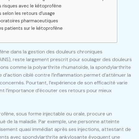
s risques avec le kétoprofène
 selon les retours d’usage
aboratoires pharmaceutiques
s patients sur le kétoprofène
ofène dans la gestion des douleurs chroniques
AINS), reste largement prescrit pour soulager des douleurs
ions comme la polyarthrite rhumatoïde, la spondylarthrite
d’action ciblé contre l’inflammation permet d’atténuer la
 concernés. Pourtant, l’expérience de son efficacité varie
ant l’importance d’écouter ces retours pour mieux
fène, sous forme injectable ou orale, procure un
uë de la maladie. Par exemple, une personne atteinte
isement quasi immédiat après ses injections, attestant de
patients avec spondylarthrite ankylosante évoquent une