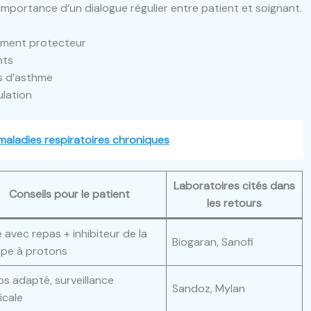
l’importance d’un dialogue régulier entre patient et soignant.
tement protecteur
nts
s d’asthme
ulation
s maladies respiratoires chroniques
Laboratoires cités dans
Conseils pour le patient
les retours
e avec repas + inhibiteur de la
Biogaran, Sanofi
pe à protons
s adapté, surveillance
Sandoz, Mylan
icale