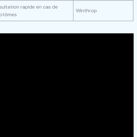
ultation rapide en cas de
Winthrop
ptômes