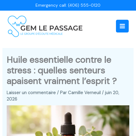
Aller
Emergency call: (406) 555-0120
au
contenu
Main
Men
Huile essentielle contre le
stress : quelles senteurs
apaisent vraiment l’esprit ?
Laisser un commentaire
/ Par
Camille Verneuil
/
juin 20,
2026