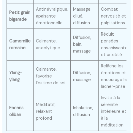
Antinévralgique,
Massage
Combat
Petit grain
apaisante
dilué,
nervosité et
bigarade
émotionnelle
diffusion
palpitations
Réduit
Diffusion,
Camomille
Calmante,
pensées
bain,
romaine
anxiolytique
envahissantes
massage
et anxiété
Relâche les
Calmante,
Ylang-
Diffusion,
émotions et
favorise
ylang
massage
encourage le
l’estime de soi
lâcher-prise
Invite à la
Méditatif,
sérénité
Encens
Inhalation,
relaxant
intérieure et
oliban
diffusion
profond
à la
méditation