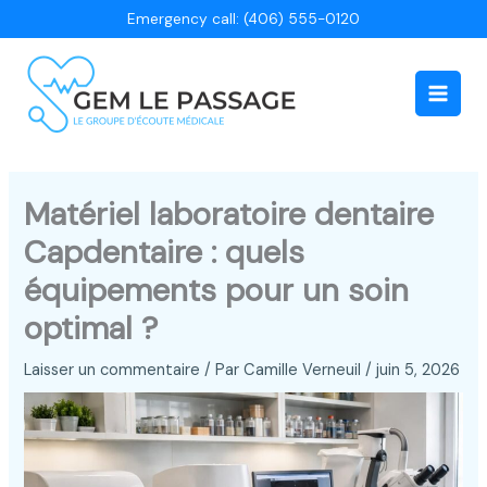
Aller
Emergency call: (406) 555-0120
au
contenu
Main
Men
Matériel laboratoire dentaire
Capdentaire : quels
équipements pour un soin
optimal ?
Laisser un commentaire
/ Par
Camille Verneuil
/
juin 5, 2026