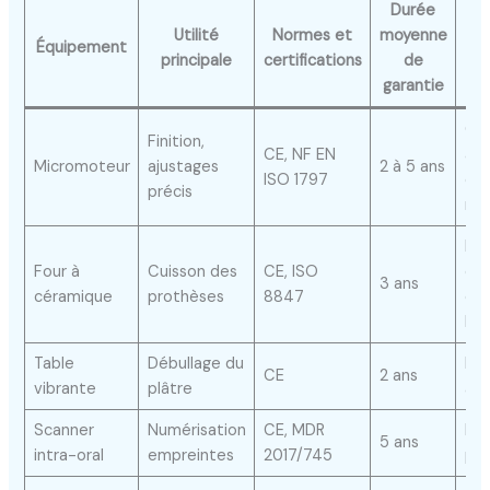
Durée
In
Utilité
Normes et
moyenne
Équipement
nu
principale
certifications
de
garantie
Co
Finition,
CE, NF EN
av
Micromoteur
ajustages
2 à 5 ans
ISO 1797
em
précis
nu
Pos
Four à
Cuisson des
CE, ISO
de
3 ans
céramique
prothèses
8847
con
logi
Table
Débullage du
No
CE
2 ans
vibrante
plâtre
app
Scanner
Numérisation
CE, MDR
Ess
5 ans
intra-oral
empreintes
2017/745
po