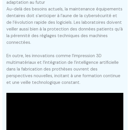
adaptation au futur
Au-delà des besoins actuels, la maintenance équipements
dentaires doit s’anticiper à l’aune de la cybersécurité et
de l’évolution rapide des logiciels. Les laboratoires doivent
veiller aussi bien à la protection des données patients qu’à
la pérennité des réglages techniques des machines
connectées.
En outre, les innovations comme l’impression 3D
multimatériaux et l’intégration de l’intelligence artificielle
dans la fabrication des prothèses ouvrent des
perspectives nouvelles, incitant à une formation continue
et une veille technologique constant.