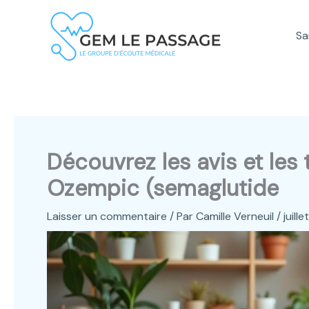
Aller
au
Sa
contenu
Découvrez les avis et les
Ozempic (semaglutide
Laisser un commentaire
/ Par
Camille Verneuil
/
juill