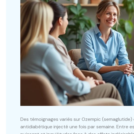
Des témoignages variés sur Ozempic (semaglutide) o
antidiabétique injecté une fois par semaine. Entre e