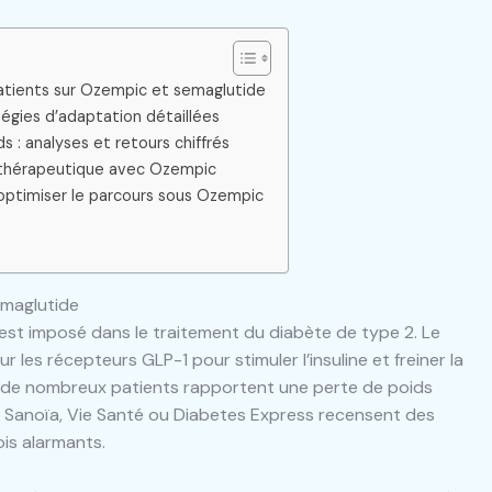
atients sur Ozempic et semaglutide
tégies d’adaptation détaillées
s : analyses et retours chiffrés
i thérapeutique avec Ozempic
 optimiser le parcours sous Ozempic
emaglutide
’est imposé dans le traitement du diabète de type 2. Le
 les récepteurs GLP-1 pour stimuler l’insuline et freiner la
, de nombreux patients rapportent une perte de poids
anoïa, Vie Santé ou Diabetes Express recensent des
ois alarmants.