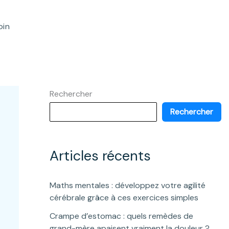
oin
Rechercher
Rechercher
Articles récents
Maths mentales : développez votre agilité
cérébrale grâce à ces exercices simples
Crampe d’estomac : quels remèdes de
grand-mère apaisent vraiment la douleur ?