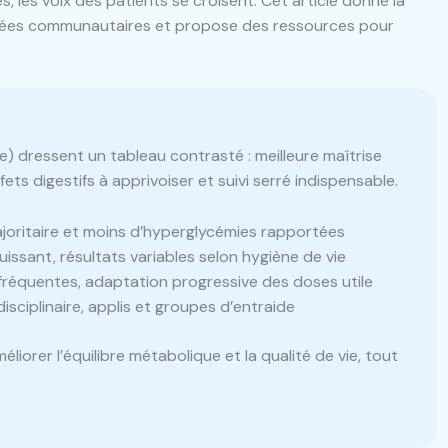
s, les voix des patients se croisent. Cet article donne la
onnées communautaires et propose des ressources pour
 dressent un tableau contrasté : meilleure maîtrise
ts digestifs à apprivoiser et suivi serré indispensable.
joritaire et moins d’hyperglycémies rapportées
ssant, résultats variables selon hygiène de vie
réquentes, adaptation progressive des doses utile
disciplinaire, applis et groupes d’entraide
orer l’équilibre métabolique et la qualité de vie, tout