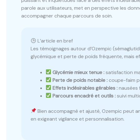
puissant et inquiétudes face à des effets indésirable
parole aux utilisateurs, met en perspective les d
accompagner chaque parcours de soin.
L’article en bref
Les témoignages autour d’Ozempic (sémaglutide)
glycémique et perte de poids fréquente, mais effe
Glycémie mieux tenue :
satisfaction ma
Perte de poids notable :
coupe-faim pui
Effets indésirables gérables :
nausées f
Parcours encadré et outils :
suivi multi
Bien accompagné et ajusté, Ozempic peut améli
en exigeant vigilance et personnalisation.