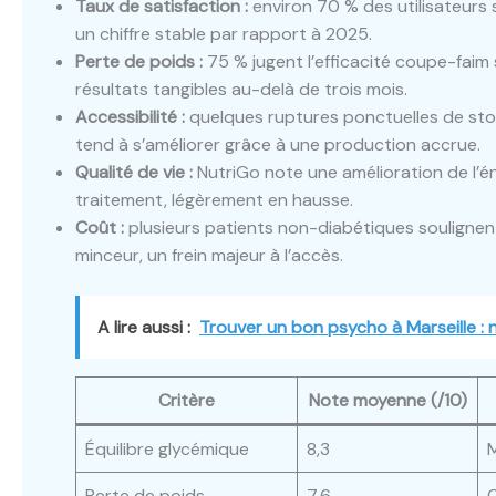
Taux de satisfaction :
environ 70 % des utilisateurs s
un chiffre stable par rapport à 2025.
Perte de poids :
75 % jugent l’efficacité coupe-faim 
résultats tangibles au-delà de trois mois.
Accessibilité :
quelques ruptures ponctuelles de stoc
tend à s’améliorer grâce à une production accrue.
Qualité de vie :
NutriGo note une amélioration de l’
traitement, légèrement en hausse.
Coût :
plusieurs patients non-diabétiques souligne
minceur, un frein majeur à l’accès.
A lire aussi :
Trouver un bon psycho à Marseille : 
Critère
Note moyenne (/10)
Équilibre glycémique
8,3
M
Perte de poids
7,6
C