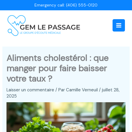
Aller
Emergency call: (406) 555-0120
au
contenu
Main
Men
Aliments cholestérol : que
manger pour faire baisser
votre taux ?
Laisser un commentaire
/ Par
Camille Verneuil
/
juillet 28,
2025