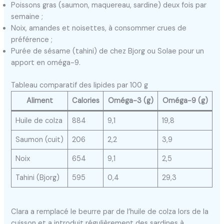
Poissons gras (saumon, maquereau, sardine) deux fois par
semaine ;
Noix, amandes et noisettes, à consommer crues de
préférence ;
Purée de sésame (tahini) de chez Bjorg ou Solae pour un
apport en oméga-9.
Tableau comparatif des lipides par 100 g
Aliment
Calories
Oméga-3 (g)
Oméga-9 (g)
Huile de colza
884
9,1
19,8
Saumon (cuit)
206
2,2
3,9
Noix
654
9,1
2,5
Tahini (Bjorg)
595
0,4
29,3
Clara a remplacé le beurre par de l’huile de colza lors de la
cuisson et a introduit régulièrement des sardines à