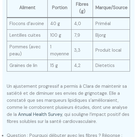
Fibres
Aliment
Portion
Marque/Source
(g)
Flocons d’avoine
40 g
4,0
Priméal
Lentilles cuites
100 g
7,9
Bjorg
Pommes (avec
1
3,3
Produit local
peau)
moyenne
Graines de lin
15 g
4,2
Dietetics
Un ajustement progressif a permis à Clara de maintenir sa
satiété et de diminuer ses envies de grignotage. Elle a
constaté que ses marqueurs lipidiques s’amélioraient,
comme le corroborent plusieurs études, dont une analyse
de la
Annual Health Survey
, qui souligne l’impact positif des
fibres solubles sur la santé cardiovasculaire.
Question : Pourquoi débuter avec les fibres ? Réponse :